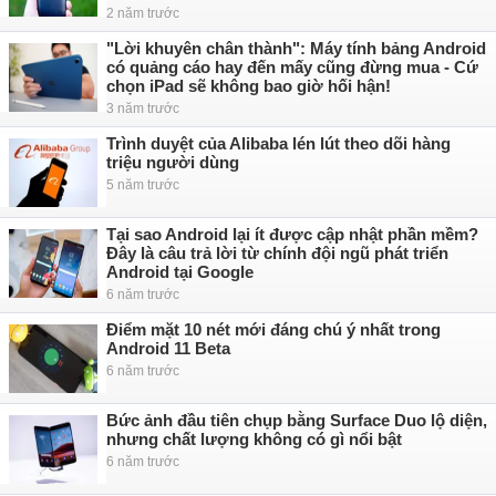
2 năm trước
"Lời khuyên chân thành": Máy tính bảng Android
có quảng cáo hay đến mấy cũng đừng mua - Cứ
chọn iPad sẽ không bao giờ hối hận!
3 năm trước
Trình duyệt của Alibaba lén lút theo dõi hàng
triệu người dùng
5 năm trước
Tại sao Android lại ít được cập nhật phần mềm?
Đây là câu trả lời từ chính đội ngũ phát triển
Android tại Google
6 năm trước
Điểm mặt 10 nét mới đáng chú ý nhất trong
Android 11 Beta
6 năm trước
Bức ảnh đầu tiên chụp bằng Surface Duo lộ diện,
nhưng chất lượng không có gì nổi bật
6 năm trước