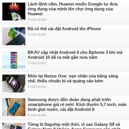
Lách lệnh cấm, Huawei muốn Google tự đưa
ứng dụng của mình lên chợ ứng dụng của
Huawei
6 năm trước
Đã có thể cài đặt Android lên iPhone
6 năm trước
BKAV cập nhật Android 9 cho Bphone 3 khi mà
Android 10 đã ra mắt gần nửa năm
6 năm trước
Nhìn lại Nexus One: nạn nhân của bằng sáng
chế, thiếu chuẩn bị và quảng cáo kém
6 năm trước
Samsung được đồn đoán đang phát triển
smartphone giá rẻ mới: Kích thước 5,7 inch, màn
hình giọt nước, cài đặt Android 9
6 năm trước
Từng là flagship một thời, vì sao Galaxy S8 và