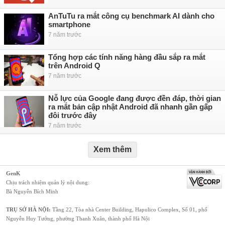
AnTuTu ra mắt công cụ benchmark AI dành cho
smartphone
7 năm trước
Tổng hợp các tính năng hàng đầu sắp ra mắt
trên Android Q
7 năm trước
Nỗ lực của Google đang được đền đáp, thời gian
ra mắt bản cập nhật Android đã nhanh gần gấp
đôi trước đây
7 năm trước
Xem thêm
GenK
Chịu trách nhiệm quản lý nội dung:
Bà Nguyễn Bích Minh
TRỤ SỞ HÀ NỘI:
Tầng 22, Tòa nhà Center Building, Hapulico Complex, Số 01, phố
Nguyễn Huy Tưởng, phường Thanh Xuân, thành phố Hà Nội