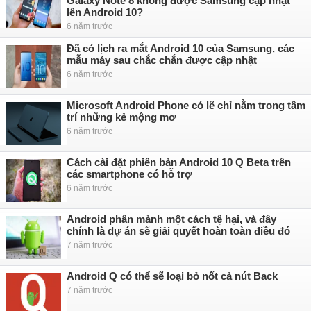
Galaxy Note 8 không được Samsung cập nhật
lên Android 10?
6 năm trước
Đã có lịch ra mắt Android 10 của Samsung, các
mẫu máy sau chắc chắn được cập nhật
6 năm trước
Microsoft Android Phone có lẽ chỉ nằm trong tâm
trí những kẻ mộng mơ
6 năm trước
Cách cài đặt phiên bản Android 10 Q Beta trên
các smartphone có hỗ trợ
6 năm trước
Android phân mảnh một cách tệ hại, và đây
chính là dự án sẽ giải quyết hoàn toàn điều đó
7 năm trước
Android Q có thể sẽ loại bỏ nốt cả nút Back
7 năm trước