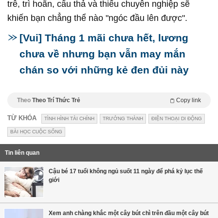
trễ, trì hoãn, cẩu thả và thiếu chuyên nghiệp sẽ
khiến bạn chẳng thể nào "ngóc đầu lên được".
[Vui] Tháng 1 mãi chưa hết, lương
chưa về nhưng bạn vẫn may mắn
chán so với những kẻ đen đủi này
Theo
Theo Trí Thức Trẻ
Copy link
TỪ KHÓA
TÌNH HÌNH TÀI CHÍNH
TRƯỞNG THÀNH
ĐIỆN THOẠI DI ĐỘNG
BÀI HỌC CUỘC SỐNG
Tin liên quan
Cậu bé 17 tuổi không ngủ suốt 11 ngày để phá kỷ lục thế
giới
Xem anh chàng khắc một cây bút chì trên đầu một cây bút