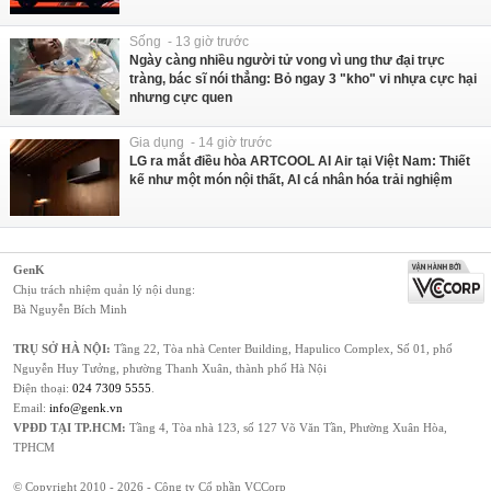
Sống - 13 giờ trước
Ngày càng nhiều người tử vong vì ung thư đại trực
tràng, bác sĩ nói thẳng: Bỏ ngay 3 "kho" vi nhựa cực hại
nhưng cực quen
Gia dụng - 14 giờ trước
LG ra mắt điều hòa ARTCOOL AI Air tại Việt Nam: Thiết
kế như một món nội thất, AI cá nhân hóa trải nghiệm
GenK
Chịu trách nhiệm quản lý nội dung:
Bà Nguyễn Bích Minh
TRỤ SỞ HÀ NỘI:
Tầng 22, Tòa nhà Center Building, Hapulico Complex, Số 01, phố
Nguyễn Huy Tưởng, phường Thanh Xuân, thành phố Hà Nội
Điện thoại:
024 7309 5555
.
Email:
info@genk.vn
VPĐD TẠI TP.HCM:
Tầng 4, Tòa nhà 123, số 127 Võ Văn Tần, Phường Xuân Hòa,
TPHCM
© Copyright 2010 - 2026 - Công ty Cổ phần VCCorp