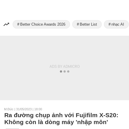
Better Choice Awards 2026
Better List
nhạc AI
M.Đức
|
31/05/2023 | 18:00
Ra đường chụp ảnh với Fujifilm X-S20:
Không còn là dòng máy 'nhập môn'