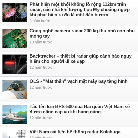
Phát hiện một khối khổng lồ rộng 112km trên
radar, các nhà khí tượng học Mỹ choáng ngợp
khi phát hiện ra đó là một đàn bướm
8 năm trước
Công nghệ camera radar 200 kg thu nhỏ còn như
móng tay
10 năm trước
Backtracker – thiết bị radar giúp cảnh báo nguy
hiểm cho người đi xe đạp
12 năm trước
OLS - "Mắt thần" vạch mặt máy bay tàng hình
12 năm trước
Tàu tên lửa BPS-500 của Hải quân Việt Nam sẽ
được nâng cấp vũ khí hạng nặng
12 năm trước
Việt Nam cải tiến hệ thống radar Kolchuga