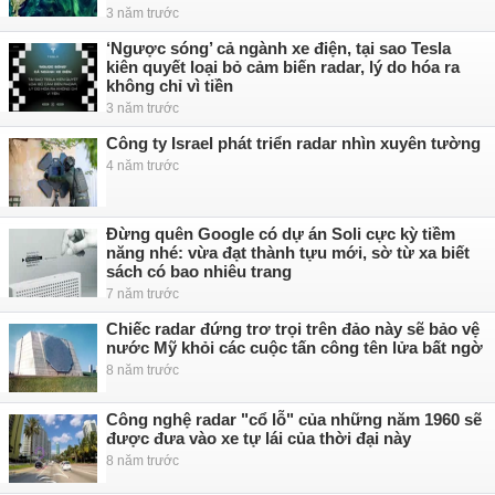
3 năm trước
‘Ngược sóng’ cả ngành xe điện, tại sao Tesla
kiên quyết loại bỏ cảm biến radar, lý do hóa ra
không chỉ vì tiền
3 năm trước
Công ty Israel phát triển radar nhìn xuyên tường
4 năm trước
Đừng quên Google có dự án Soli cực kỳ tiềm
năng nhé: vừa đạt thành tựu mới, sờ từ xa biết
sách có bao nhiêu trang
7 năm trước
Chiếc radar đứng trơ trọi trên đảo này sẽ bảo vệ
nước Mỹ khỏi các cuộc tấn công tên lửa bất ngờ
8 năm trước
Công nghệ radar "cổ lỗ" của những năm 1960 sẽ
được đưa vào xe tự lái của thời đại này
8 năm trước