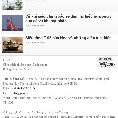
12 năm trước
Vũ khí siêu chính xác sẽ đem lại hiệu quả vượt
qua cả vũ khí hạt nhân
12 năm trước
Siêu tăng T-95 của Nga và những điều ít ai biết
12 năm trước
GenK
Chịu trách nhiệm quản lý nội dung:
Bà Nguyễn Bích Minh
TRỤ SỞ HÀ NỘI:
Tầng 22, Tòa nhà Center Building, Hapulico Complex, Số 01, phố
Nguyễn Huy Tưởng, phường Thanh Xuân, thành phố Hà Nội
Điện thoại:
024 7309 5555
.
Email:
info@genk.vn
VPĐD TẠI TP.HCM:
Tầng 4, Tòa nhà 123, số 127 Võ Văn Tần, Phường Xuân Hòa,
TPHCM
© Copyright 2010 - 2026 - Công ty Cổ phần VCCorp
Tầng 17, 19, 20, 21 Toà nhà Center Building - Hapulico Complex, Số 01, phố Nguyễn Huy