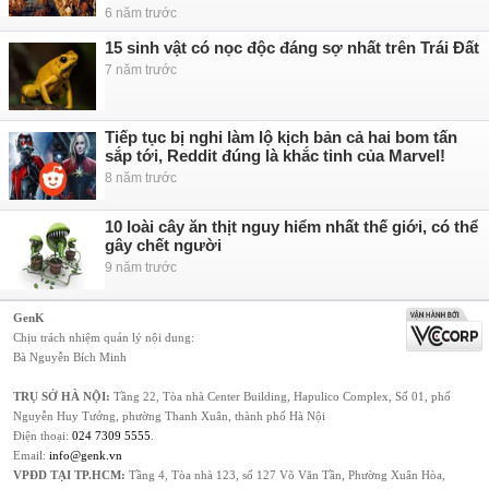
6 năm trước
15 sinh vật có nọc độc đáng sợ nhất trên Trái Đất
7 năm trước
Tiếp tục bị nghi làm lộ kịch bản cả hai bom tấn
sắp tới, Reddit đúng là khắc tinh của Marvel!
8 năm trước
10 loài cây ăn thịt nguy hiểm nhất thế giới, có thể
gây chết người
9 năm trước
GenK
Chịu trách nhiệm quản lý nội dung:
Bà Nguyễn Bích Minh
TRỤ SỞ HÀ NỘI:
Tầng 22, Tòa nhà Center Building, Hapulico Complex, Số 01, phố
Nguyễn Huy Tưởng, phường Thanh Xuân, thành phố Hà Nội
Điện thoại:
024 7309 5555
.
Email:
info@genk.vn
VPĐD TẠI TP.HCM:
Tầng 4, Tòa nhà 123, số 127 Võ Văn Tần, Phường Xuân Hòa,