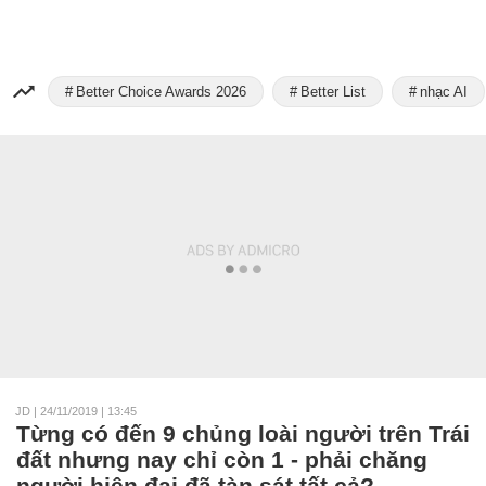
Better Choice Awards 2026
Better List
nhạc AI
JD
|
24/11/2019 | 13:45
Từng có đến 9 chủng loài người trên Trái
đất nhưng nay chỉ còn 1 - phải chăng
người hiện đại đã tàn sát tất cả?