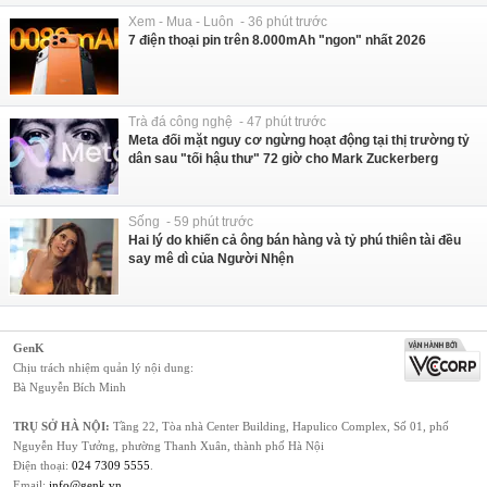
Xem - Mua - Luôn - 36 phút trước
7 điện thoại pin trên 8.000mAh "ngon" nhất 2026
Trà đá công nghệ - 47 phút trước
Meta đối mặt nguy cơ ngừng hoạt động tại thị trường tỷ
dân sau "tối hậu thư" 72 giờ cho Mark Zuckerberg
Sống - 59 phút trước
Hai lý do khiến cả ông bán hàng và tỷ phú thiên tài đều
say mê dì của Người Nhện
GenK
Chịu trách nhiệm quản lý nội dung:
Bà Nguyễn Bích Minh
TRỤ SỞ HÀ NỘI:
Tầng 22, Tòa nhà Center Building, Hapulico Complex, Số 01, phố
Nguyễn Huy Tưởng, phường Thanh Xuân, thành phố Hà Nội
Điện thoại:
024 7309 5555
.
Email:
info@genk.vn