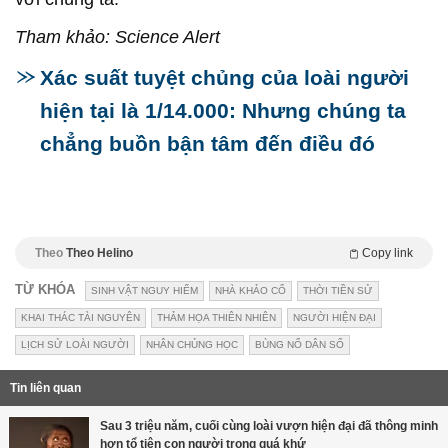
Tham khảo: Science Alert
Xác suất tuyệt chủng của loài người
hiện tại là 1/14.000: Nhưng chúng ta
chẳng buồn bận tâm đến điều đó
Theo
Theo Helino
Copy link
TỪ KHÓA
SINH VẬT NGUY HIỂM
NHÀ KHẢO CỔ
THỜI TIỀN SỬ
KHAI THÁC TÀI NGUYÊN
THẢM HỌA THIÊN NHIÊN
NGƯỜI HIỆN ĐẠI
LỊCH SỬ LOÀI NGƯỜI
NHÂN CHỦNG HỌC
BÙNG NỔ DÂN SỐ
Tin liên quan
Sau 3 triệu năm, cuối cùng loài vượn hiện đại đã thông minh
hơn tổ tiên con người trong quá khứ