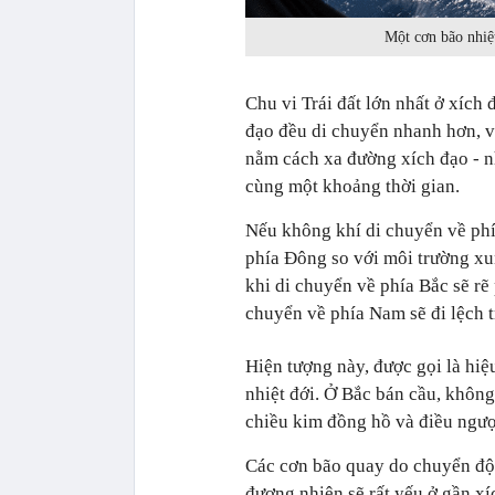
Một cơn bão nhiệ
Chu vi Trái đất lớn nhất ở xích 
đạo đều di chuyển nhanh hơn, vớ
nằm cách xa đường xích đạo - nh
cùng một khoảng thời gian.
Nếu không khí di chuyển về phí
phía Đông so với môi trường xu
khi di chuyển về phía Bắc sẽ rẽ
chuyển về phía Nam sẽ đi lệch t
Hiện tượng này, được gọi là hiệ
nhiệt đới. Ở Bắc bán cầu, khôn
chiều kim đồng hồ và điều ngượ
Các cơn bão quay do chuyển độ
đương nhiên sẽ rất yếu ở gần xíc