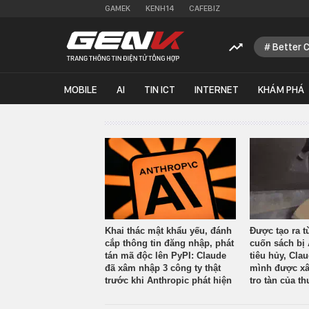
GAMEK
KENH14
CAFEBIZ
Better 
MOBILE
AI
TIN ICT
INTERNET
KHÁM PHÁ
Khai thác mật khẩu yếu, đánh
Được tạo ra t
cắp thông tin đăng nhập, phát
cuốn sách bị 
tán mã độc lên PyPI: Claude
tiêu hủy, Cla
đã xâm nhập 3 công ty thật
mình được xâ
trước khi Anthropic phát hiện
tro tàn của th