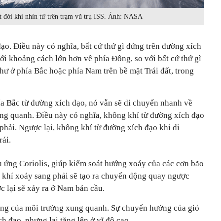
t đới khi nhìn từ trên trạm vũ trụ ISS. Ảnh: NASA
đạo. Điều này có nghĩa, bất cứ thứ gì đứng trên đường xích
i khoảng cách lớn hơn về phía Đông, so với bất cứ thứ gì
ư ở phía Bắc hoặc phía Nam trên bề mặt Trái đất, trong
a Bắc từ đường xích đạo, nó vẫn sẽ di chuyển nhanh về
ng quanh. Điều này có nghĩa, không khí từ đường xích đạo
 phải. Ngược lại, không khí từ đường xích đạo khi di
rái.
u ứng Coriolis, giúp kiểm soát hướng xoáy của các cơn bão
g khí xoáy sang phải sẽ tạo ra chuyển động quay ngược
c lại sẽ xảy ra ở Nam bán cầu.
ng của môi trường xung quanh. Sự chuyển hướng của gió
h đạo, nhưng lại tăng lên ở vĩ độ cao.