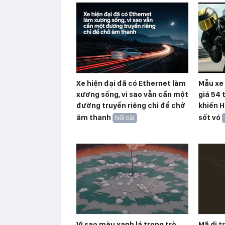
Xe hiện đại đã có Ethernet làm
Mẫu xe 
xương sống, vì sao vẫn cần một
giá 54 
đường truyền riêng chỉ để chở
khiến H
âm thanh
sốt vó
Nổi bật
Vì sao màu xanh lá trong trò
Mã di t