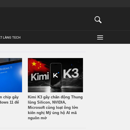
ẬT LÀNG TECH
n chip gây
Kimi K3 gây chấn động Thung
ndows 11 để
lũng Silicon, NVIDIA,
Microsoft cùng loạt ông lớn
kiến nghị Mỹ ủng hộ AI mã
nguồn mở