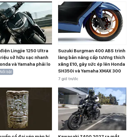
điện Lingjie 1250 Ultra
Suzuki Burgman 400 ABS trình
triệu sở hữu sạc nhanh
làng bản nâng cấp tương thích
onda và Yamaha phải lo
xăng E10, gây sức ép lên Honda
SH350i và Yamaha XMAX 300
Nổi bật
7 giờ trước
ruyền cổ đại vén màn bí
Kawasaki Z400 2027 ra mắt