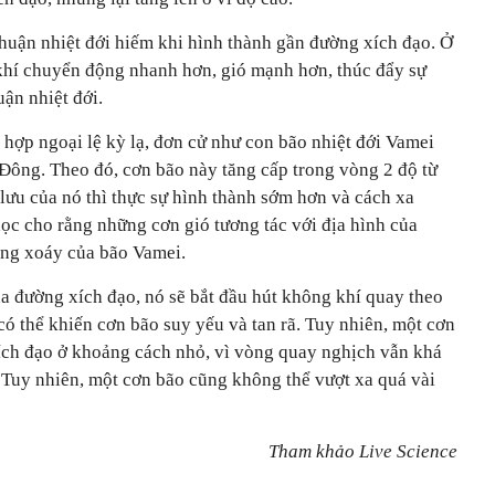
thuận nhiệt đới hiếm khi hình thành gần đường xích đạo. Ở
 khí chuyển động nhanh hơn, gió mạnh hơn, thúc đẩy sự
ận nhiệt đới.
hợp ngoại lệ kỳ lạ, đơn cử như con bão nhiệt đới Vamei
Đông. Theo đó, cơn bão này tăng cấp trong vòng 2 độ từ
lưu của nó thì thực sự hình thành sớm hơn và cách xa
ọc cho rằng những cơn gió tương tác với địa hình của
òng xoáy của bão Vamei.
ua đường xích đạo, nó sẽ bắt đầu hút không khí quay theo
có thể khiến cơn bão suy yếu và tan rã. Tuy nhiên, một cơn
ích đạo ở khoảng cách nhỏ, vì vòng quay nghịch vẫn khá
. Tuy nhiên, một cơn bão cũng không thể vượt xa quá vài
Tham khảo Live Science