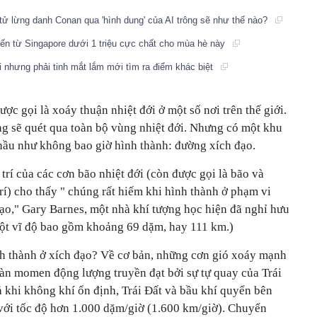
tử lừng danh Conan qua 'hình dung' của AI trông sẽ như thế nào?
ến từ Singapore dưới 1 triệu cực chất cho mùa hè này
 nhưng phải tinh mắt lắm mới tìm ra điểm khác biệt
ợc gọi là xoáy thuận nhiệt đới ở một số nơi trên thế giới.
ng sẽ quét qua toàn bộ vùng nhiệt đới. Nhưng có một khu
hầu như không bao giờ hình thành: đường xích đạo.
ị trí của các cơn bão nhiệt đới (còn được gọi là bão và
rí) cho thấy " chúng rất hiếm khi hình thành ở phạm vi
đạo," Gary Barnes, một nhà khí tượng học hiện đã nghỉ hưu
(Một vĩ độ bao gồm khoảng 69 dặm, hay 111 km.)
h thành ở xích đạo? Về cơ bản, những cơn gió xoáy mạnh
oàn momen động lượng truyền đạt bởi sự tự quay của Trái
 khi không khí ổn định, Trái Đất và bầu khí quyển bên
 với tốc độ hơn 1.000 dặm/giờ (1.600 km/giờ). Chuyển