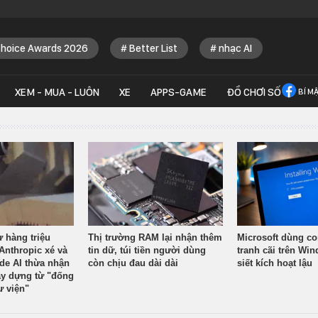
Choice Awards 2026
Better List
nhạc AI
XEM - MUA - LUÔN
XE
APPS-GAME
ĐỒ CHƠI SỐ
BÍ M
ừ hàng triệu
Thị trường RAM lại nhận thêm
Microsoft dùng co
Anthropic xé và
tin dữ, túi tiền người dùng
tranh cãi trên Wi
ude AI thừa nhận
còn chịu đau dài dài
siết kích hoạt lậu
y dựng từ "đống
ư viện"