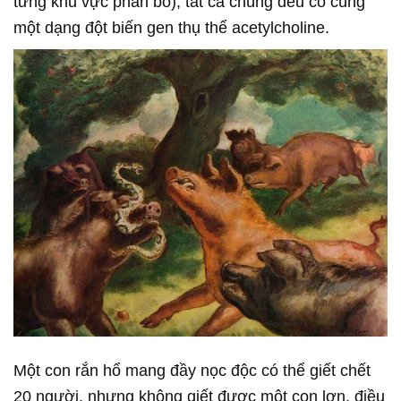
từng khu vực phân bố), tất cả chúng đều có cùng
một dạng đột biến gen thụ thể acetylcholine.
Một con rắn hổ mang đầy nọc độc có thể giết chết
20 người, nhưng không giết được một con lợn, điều