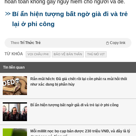
hoàn toàn không gây nguy hiểm cho người và dê.
Bí ẩn hiện tượng bất ngờ già đi và trẻ
lại ở phi công
Theo
Trí Thức Trẻ
Copy link
TỪ KHÓA
VOI CHÂU PHI
BẢO VỆ BẢN THÂN
THÚ MỎ VỊT
Tin liên quan
Rắn mũi hếch: Đã giả chết rồi lại còn phát ra mùi hôi thối
như xác đang bị phân hủy
Bí ẩn hiện tượng bất ngờ già đi và trẻ lại ở phi công
Mỗi mililit nọc bọ cạp bán được 230 triệu VNĐ, và đây là lý