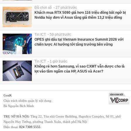
Đồ chơi số - 27 phút trước
Khách mua RTX 5090 giá hơn 116 triệu đồng bất ngờ bị
Nvidia hủy đơn vì Asus tăng giá thêm 13,2 triệu đồng
Tin ICT - 59 phút trước
OPES ghi dấu tại Vietnam Insurance Summit 2026 với
chiến lược AI hướng tới tăng trưởng bền vững
Tin ICT - 1 giờ trước
Không rẻ hơn Samsung, vì sao CXMT vẫn được cho là
lọt vào tầm ngắm của HP, ASUS và Acer?
GenK
Chịu trách nhiệm quản lý nội dung:
Bà Nguyễn Bích Minh
TRỤ SỞ HÀ NỘI:
Tầng 22, Tòa nhà Center Building, Hapulico Complex, Số 01, phố
Nguyễn Huy Tưởng, phường Thanh Xuân, thành phố Hà Nội
Điện thoại:
024 7309 5555
.