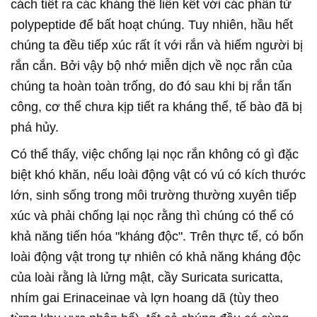
cách tiết ra các kháng thể liên kết với các phân tử
polypeptide để bất hoạt chúng. Tuy nhiên, hầu hết
chúng ta đều tiếp xúc rất ít với rắn và hiếm người bị
rắn cắn. Bởi vậy bộ nhớ miễn dịch về nọc rắn của
chúng ta hoàn toàn trống, do đó sau khi bị rắn tấn
công, cơ thể chưa kịp tiết ra kháng thể, tế bào đã bị
phá hủy.
Có thể thấy, việc chống lại nọc rắn không có gì đặc
biệt khó khăn, nếu loài động vật có vú có kích thước
lớn, sinh sống trong môi trường thường xuyên tiếp
xúc và phải chống lại nọc rằng thì chúng có thể có
khả năng tiến hóa "kháng độc". Trên thực tế, có bốn
loài động vật trong tự nhiên có khả năng kháng độc
của loài rằng là lửng mật, cầy Suricata suricatta,
nhím gai Erinaceinae và lợn hoang dã (tùy theo