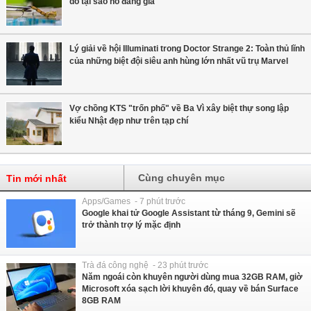
do tại sao nó đáng giá
Lý giải về hội Illuminati trong Doctor Strange 2: Toàn thủ lĩnh
của những biệt đội siêu anh hùng lớn nhất vũ trụ Marvel
Vợ chồng KTS "trốn phố" về Ba Vì xây biệt thự song lập
kiểu Nhật đẹp như trên tạp chí
Cùng chuyên mục
Tin mới nhất
Apps/Games - 7 phút trước
Google khai tử Google Assistant từ tháng 9, Gemini sẽ
trở thành trợ lý mặc định
Trà đá công nghệ - 23 phút trước
Năm ngoái còn khuyên người dùng mua 32GB RAM, giờ
Microsoft xóa sạch lời khuyên đó, quay về bán Surface
8GB RAM