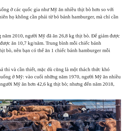
sống ở các quốc gia như Mỹ ăn nhiều thịt bò hơn so với
nhiên họ không cần phải từ bỏ bánh hamburger, mà chỉ cần
 năm 2010, người Mỹ đã ăn 26,8 kg thịt bò. Để giảm được
ỉ được ăn 10,7 kg/năm. Trung bình mỗi chiếc bánh
ịt bò, nên bạn có thể ăn 1 chiếc bánh hamburger mỗi
hả thi và cần thiết, mặc dù cũng là một thách thức khó
n uống ở Mỹ: vào cuối những năm 1970, người Mỹ ăn nhiều
, người Mỹ ăn hơn 42,6 kg thịt bò; nhưng đến năm 2018,