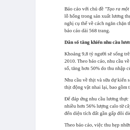
Báo cáo với chủ đề
"Tạo ra một
lỗ hổng trong sản xuất lương th
nghị cụ thể về cách ngăn chặn t
báo cáo dài 568 trang.
Dân số tăng khiến nhu cầu lươ
Khoảng 9,8 tỷ người sẽ sống trê
2010. Theo báo cáo, nhu cầu v
số, tăng hơn 50% do thu nhập củ
Nhu cầu về thịt và sữa dự kiến 
thịt động vật nhai lại, bao gồm 
Để đáp ứng nhu cầu lương thực 
nhiều hơn 56% lượng calo từ cây
đến diện tích đất gần gấp đôi d
Theo báo cáo, việc thu hẹp nhữ