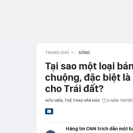
TRANG CHỦ
SỐNG
›
Tại sao một loại b
chuộng, đặc biệt là 
cho Trái đất?
HỮU HIỂN
, THỂ THAO VĂN HÓA
3 NĂM TRƯỚC
Hãng tin CNN trích dẫn một b