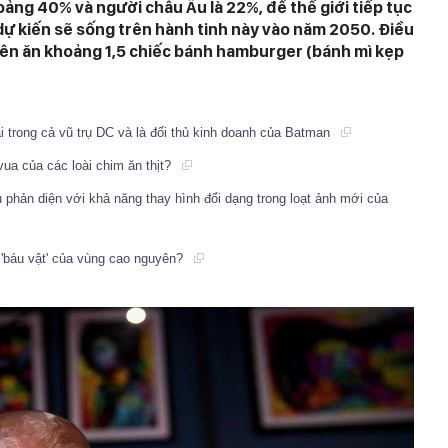
hoảng 40% và người châu Âu là 22%, để thế giới tiếp tục
 dự kiến sẽ sống trên hành tinh này vào năm 2050. Điều
 nên ăn khoảng 1,5 chiếc bánh hamburger (bánh mì kẹp
i trong cả vũ trụ DC và là đối thủ kinh doanh của Batman
vua của các loài chim ăn thịt?
u phản diện với khả năng thay hình đổi dạng trong loạt ảnh mới của
 'báu vật' của vùng cao nguyên?