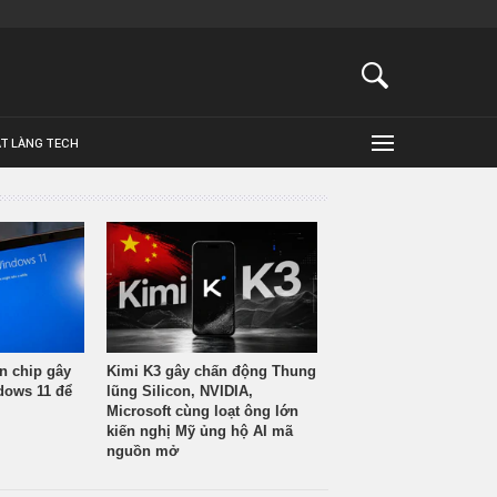
ẬT LÀNG TECH
n chip gây
Kimi K3 gây chấn động Thung
ndows 11 để
lũng Silicon, NVIDIA,
Microsoft cùng loạt ông lớn
kiến nghị Mỹ ủng hộ AI mã
nguồn mở