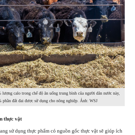
 lượng calo trong chế độ ăn uống trung bình của người dân nước này,
 phần đất đai được sử dụng cho nông nghiệp. Ảnh: WSJ
n thực vật
sang sử dụng thực phẩm có nguồn gốc thực vật sẽ giúp ích