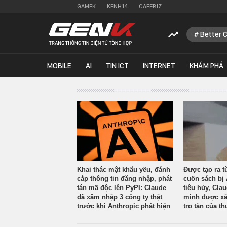
GAMEK
KENH14
CAFEBIZ
Better 
MOBILE
AI
TIN ICT
INTERNET
KHÁM PHÁ
Khai thác mật khẩu yếu, đánh
Được tạo ra t
cắp thông tin đăng nhập, phát
cuốn sách bị 
tán mã độc lên PyPI: Claude
tiêu hủy, Cla
đã xâm nhập 3 công ty thật
mình được xâ
trước khi Anthropic phát hiện
tro tàn của th