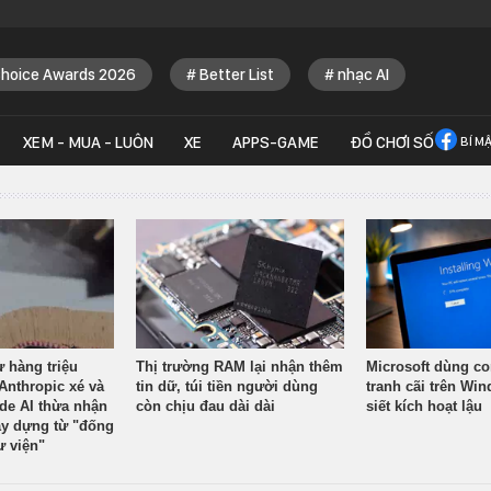
Choice Awards 2026
Better List
nhạc AI
XEM - MUA - LUÔN
XE
APPS-GAME
ĐỒ CHƠI SỐ
BÍ M
ừ hàng triệu
Thị trường RAM lại nhận thêm
Microsoft dùng co
Anthropic xé và
tin dữ, túi tiền người dùng
tranh cãi trên Wi
ude AI thừa nhận
còn chịu đau dài dài
siết kích hoạt lậu
y dựng từ "đống
ư viện"