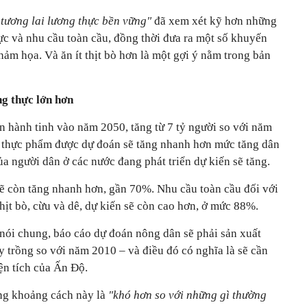
 tương lai lương thực bền vững"
đã xem xét kỹ hơn những
ực và nhu cầu toàn cầu, đồng thời đưa ra một số khuyến
hảm họa. Và ăn ít thịt bò hơn là một gợi ý nằm trong bản
ng thực lớn hơn
n hành tinh vào năm 2050, tăng từ 7 tỷ người so với năm
ề thực phẩm được dự đoán sẽ tăng nhanh hơn mức tăng dân
a người dân ở các nước đang phát triển dự kiến sẽ tăng.
sẽ còn tăng nhanh hơn, gần 70%. Nhu cầu toàn cầu đối với
thịt bò, cừu và dê, dự kiến sẽ còn cao hơn, ở mức 88%.
nói chung, báo cáo dự đoán nông dân sẽ phải sản xuất
 trồng so với năm 2010 – và điều đó có nghĩa là sẽ cần
iện tích của Ấn Độ.
ng khoảng cách này là
"khó hơn so với những gì thường