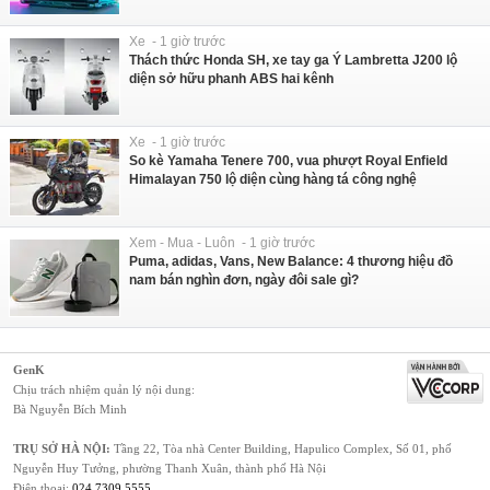
Xe - 1 giờ trước
Thách thức Honda SH, xe tay ga Ý Lambretta J200 lộ
diện sở hữu phanh ABS hai kênh
Xe - 1 giờ trước
So kè Yamaha Tenere 700, vua phượt Royal Enfield
Himalayan 750 lộ diện cùng hàng tá công nghệ
Xem - Mua - Luôn - 1 giờ trước
Puma, adidas, Vans, New Balance: 4 thương hiệu đồ
nam bán nghìn đơn, ngày đôi sale gì?
GenK
Chịu trách nhiệm quản lý nội dung:
Bà Nguyễn Bích Minh
TRỤ SỞ HÀ NỘI:
Tầng 22, Tòa nhà Center Building, Hapulico Complex, Số 01, phố
Nguyễn Huy Tưởng, phường Thanh Xuân, thành phố Hà Nội
Điện thoại:
024 7309 5555
.