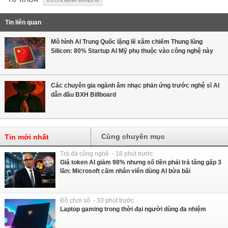
VƯƠN MÌNH BẰNG AI
Tin liên quan
Mô hình AI Trung Quốc lặng lẽ xâm chiếm Thung lũng
Silicon: 80% Startup AI Mỹ phụ thuộc vào công nghệ này
Các chuyên gia ngành âm nhạc phản ứng trước nghệ sĩ AI
dẫn đầu BXH Billboard
Cùng chuyên mục
Tin mới nhất
Trà đá công nghệ - 18 phút trước
Giá token AI giảm 98% nhưng số tiền phải trả tăng gấp 3
lần: Microsoft cấm nhân viên dùng AI bừa bãi
Đồ chơi số - 33 phút trước
Laptop gaming trong thời đại người dùng đa nhiệm