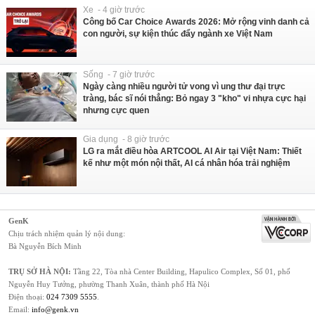
Xe - 4 giờ trước
Công bố Car Choice Awards 2026: Mở rộng vinh danh cả
con người, sự kiện thúc đẩy ngành xe Việt Nam
Sống - 7 giờ trước
Ngày càng nhiều người tử vong vì ung thư đại trực
tràng, bác sĩ nói thẳng: Bỏ ngay 3 "kho" vi nhựa cực hại
nhưng cực quen
Gia dụng - 8 giờ trước
LG ra mắt điều hòa ARTCOOL AI Air tại Việt Nam: Thiết
kế như một món nội thất, AI cá nhân hóa trải nghiệm
GenK
Chịu trách nhiệm quản lý nội dung:
Bà Nguyễn Bích Minh
TRỤ SỞ HÀ NỘI:
Tầng 22, Tòa nhà Center Building, Hapulico Complex, Số 01, phố
Nguyễn Huy Tưởng, phường Thanh Xuân, thành phố Hà Nội
Điện thoại:
024 7309 5555
.
Email:
info@genk.vn