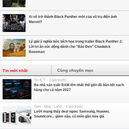
Ai sẽ trở thành Black Panther mới của vũ trụ điện ảnh
Marvel?
Lý giải ý nghĩa bức bích họa trong trailer Black Panther 2:
Lời tri ân xúc động dành cho "Báo Đen" Chadwick
Boseman
Cùng chuyên mục
Tin mới nhất
Tin ICT - 3 giờ trước
Ba nhà sản xuất RAM lớn nhất thế giới đã bán hết sạch
hàng cho cả năm 2027
Xem - Mua - Luôn - 4 giờ trước
Lướt mạng thấy deal ngon: Samsung, Huawei,
Soundcore... giảm sâu, có món gần nửa giá