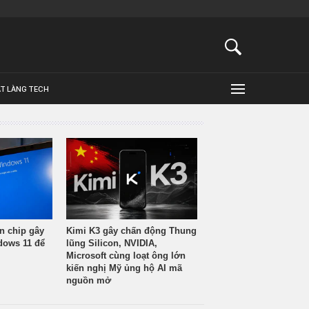
ẬT LÀNG TECH
n chip gây
Kimi K3 gây chấn động Thung
ndows 11 để
lũng Silicon, NVIDIA,
Microsoft cùng loạt ông lớn
kiến nghị Mỹ ủng hộ AI mã
nguồn mở