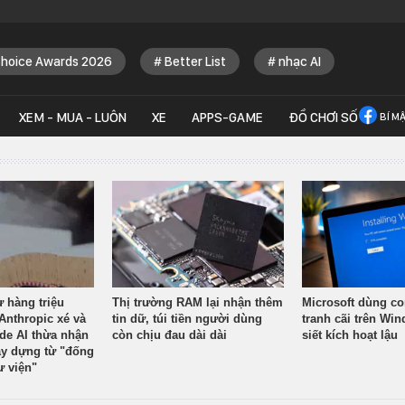
Choice Awards 2026
Better List
nhạc AI
XEM - MUA - LUÔN
XE
APPS-GAME
ĐỒ CHƠI SỐ
BÍ M
ừ hàng triệu
Thị trường RAM lại nhận thêm
Microsoft dùng co
Anthropic xé và
tin dữ, túi tiền người dùng
tranh cãi trên Wi
ude AI thừa nhận
còn chịu đau dài dài
siết kích hoạt lậu
y dựng từ "đống
ư viện"