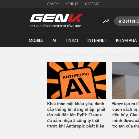
GAMEK
KENH14
CAFEBIZ
Better 
MOBILE
AI
TIN ICT
INTERNET
KHÁM PHÁ
Khai thác mật khẩu yếu, đánh
Được tạo ra t
cắp thông tin đăng nhập, phát
cuốn sách bị 
tán mã độc lên PyPI: Claude
tiêu hủy, Cla
đã xâm nhập 3 công ty thật
mình được xâ
trước khi Anthropic phát hiện
tro tàn của th