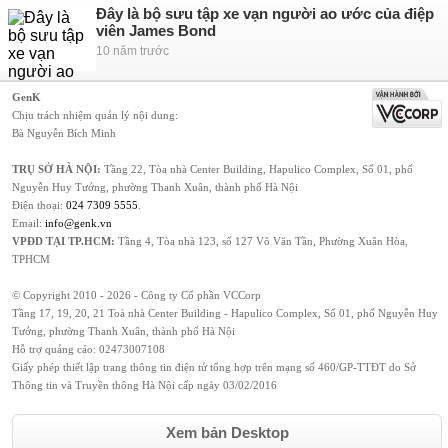
Đây là bộ sưu tập xe vạn người ao ước của điệp
viên James Bond
10 năm trước
GenK
Chịu trách nhiệm quản lý nội dung:
Bà Nguyễn Bích Minh
TRỤ SỞ HÀ NỘI:
Tầng 22, Tòa nhà Center Building, Hapulico Complex, Số 01, phố
Nguyễn Huy Tưởng, phường Thanh Xuân, thành phố Hà Nội
Điện thoại:
024 7309 5555
.
Email:
info@genk.vn
VPĐD TẠI TP.HCM:
Tầng 4, Tòa nhà 123, số 127 Võ Văn Tần, Phường Xuân Hòa,
TPHCM
© Copyright 2010 - 2026 - Công ty Cổ phần VCCorp
Tầng 17, 19, 20, 21 Toà nhà Center Building - Hapulico Complex, Số 01, phố Nguyễn Huy
Tưởng, phường Thanh Xuân, thành phố Hà Nội
Hỗ trợ quảng cáo:
02473007108
Giấy phép thiết lập trang thông tin điện tử tổng hợp trên mạng số 460/GP-TTĐT do Sở
Thông tin và Truyền thông Hà Nội cấp ngày 03/02/2016
Xem bản Desktop