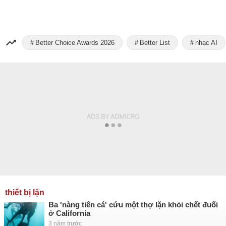
Better Choice Awards 2026
Better List
nhạc AI
thiết bị lặn
Ba 'nàng tiên cá' cứu một thợ lặn khỏi chết đuối
ở California
3 năm trước