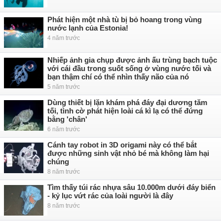
Phát hiện một nhà tù bị bỏ hoang trong vùng
nước lạnh của Estonia!
4 năm trước
Nhiếp ảnh gia chụp được ảnh ấu trùng bạch tuộc
với cái đầu trong suốt sống ở vùng nước tối và
bạn thậm chí có thể nhìn thấy não của nó
5 năm trước
Dùng thiết bị lặn khám phá đáy đại dương tăm
tối, tình cờ phát hiện loài cá kì lạ có thể đứng
bằng 'chân'
6 năm trước
Cánh tay robot in 3D origami này có thể bắt
được những sinh vật nhỏ bé mà không làm hại
chúng
8 năm trước
Tìm thấy túi rác nhựa sâu 10.000m dưới đáy biển
- kỷ lục vứt rác của loài người là đây
8 năm trước