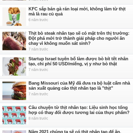
KFC sắp bán gà rán loại mới, không làm từ thịt
mà là rau củ quả
6 năm trước
Thịt bò steak nhân tạo sẽ có mặt trên thị trường:
Đột phá mới trở thành giải pháp cho người ăn
chay vì không muốn sát sinh?
7 năm trước
Startup Israel tuyên bố làm được bò bít tết nhân
tạo, chi phí 50 USD/miếng, vị y như bò thật
7 năm trước
Bang Missouri của Mỹ đã đưa ra bộ luật cấm nhà
sản xuất quảng cáo thịt nhân tạo là "thịt"
7 năm trước
Câu chuyện từ thịt nhân tạo: Liệu sinh học tổng
hợp có thay đổi được tương lai của thực phẩm?
8 năm trước
Năm 2021 chúng ta sẽ có thịt nhân tạo để ăn,