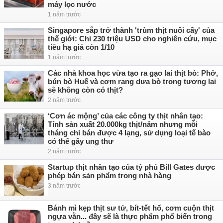
máy lọc nước
1 năm trước
Singapore sắp trở thành 'trùm thịt nuôi cấy' của
thế giới: Chi 230 triệu USD cho nghiên cứu, mục
tiêu hạ giá còn 1/10
1 năm trước
Các nhà khoa học vừa tạo ra gạo lai thịt bò: Phở,
bún bò Huế và cơm rang dưa bò trong tương lai
sẽ không còn có thịt?
2 năm trước
‘Cơn ác mộng’ của các công ty thịt nhân tạo:
Tính sản xuất 20.000kg thịt/năm nhưng mỗi
tháng chỉ bán được 4 lạng, sử dụng loại tế bào
có thể gây ung thư
2 năm trước
Startup thịt nhân tạo của tỷ phú Bill Gates được
phép bán sản phẩm trong nhà hàng
3 năm trước
Bánh mì kẹp thịt sư tử, bít-tết hổ, cơm cuộn thịt
ngựa vằn... đây sẽ là thực phẩm phổ biến trong