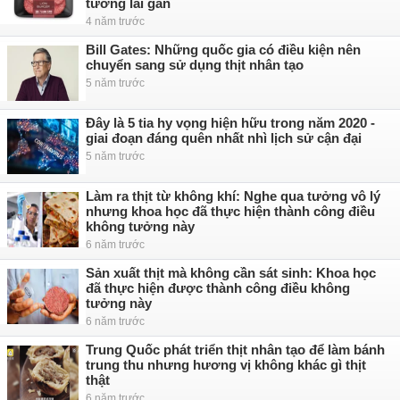
tương lai gần
4 năm trước
Bill Gates: Những quốc gia có điều kiện nên
chuyển sang sử dụng thịt nhân tạo
5 năm trước
Đây là 5 tia hy vọng hiện hữu trong năm 2020 -
giai đoạn đáng quên nhất nhì lịch sử cận đại
5 năm trước
Làm ra thịt từ không khí: Nghe qua tưởng vô lý
nhưng khoa học đã thực hiện thành công điều
không tưởng này
6 năm trước
Sản xuất thịt mà không cần sát sinh: Khoa học
đã thực hiện được thành công điều không
tưởng này
6 năm trước
Trung Quốc phát triển thịt nhân tạo để làm bánh
trung thu nhưng hương vị không khác gì thịt
thật
6 năm trước