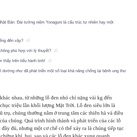
hật Bản: Đài tưởng niệm Yonaguni là cấu trúc tự nhiên hay một
tiếng đến vậy?
 không phù hợp với lý thuyết?
 thấy trên tiểu hành tinh!
 dường như đã phát triển một số loại khả năng chống lại bệnh ung thư
 khác nhau, từ những lỗ đen nhỏ chỉ nặng vài kg đến
chục triệu lần khối lượng
Mặt Trời
. Lỗ đen siêu lớn là
ũ trụ, chúng thường nằm ở trung tâm các thiên hà và điều
của chúng. Quá trình hình thành và phát triển của các lỗ
 đầy đủ, nhưng một cơ chế có thể xảy ra là chúng tiếp tục
chửng khí, bụi, sao và các lỗ đen khác xung quanh.