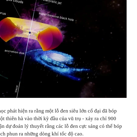
học phát hiện ra rằng một lỗ đen siêu lớn cổ đại đã bóp
t thiên hà vào thời kỳ đầu của vũ trụ - xảy ra chỉ 900
ận dự đoán lý thuyết rằng các lỗ đen cực sáng có thể bóp
ách phun ra những dòng khí tốc độ cao.