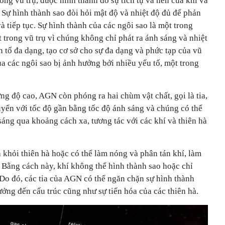
rong vũ trụ, được hình thành do sự tích tụ và nén của khí và
. Sự hình thành sao đòi hỏi mật độ và nhiệt độ đủ để phản
à tiếp tục. Sự hình thành của các ngôi sao là một trong
 trong vũ trụ vì chúng không chỉ phát ra ánh sáng và nhiệt
 tố đa dạng, tạo cơ sở cho sự đa dạng và phức tạp của vũ
của các ngôi sao bị ảnh hưởng bởi nhiều yếu tố, một trong
ng độ cao, AGN còn phóng ra hai chùm vật chất, gọi là tia,
huyển với tốc độ gần bằng tốc độ ánh sáng và chúng có thể
áng qua khoảng cách xa, tương tác với các khí và thiên hà
a khỏi thiên hà hoặc có thể làm nóng và phân tán khí, làm
 Bằng cách này, khí không thể hình thành sao hoặc chỉ
. Do đó, các tia của AGN có thể ngăn chặn sự hình thành
ởng đến cấu trúc cũng như sự tiến hóa của các thiên hà.