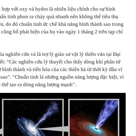
 hợp với oxy và hydro là nhiên liệu chính cho sự hình
uẩn tinh phun ra chảy quá nhanh nên không thể tiêu thụ
ển, do đó chuẩn tinh ức chế khả năng hình thành sao trong
công bố phát hiện của họ vào ngày 1 tháng 2 trên tạp chí
a nghiên cứu và là trợ lý giáo sư vật lý thiên văn tại Đại
ết: “Các nghiên cứu lý thuyết cho thấy dòng khí phân tử
 hình thành và tiến hóa của các thiên hà từ thời kỳ đầu vì
sao”. “Chuẩn tinh là những nguồn năng lượng đặc biệt, vì
 thể tạo ra dòng năng lượng mạnh”.