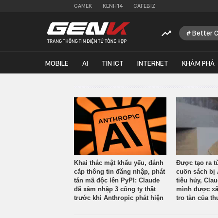
GAMEK
KENH14
CAFEBIZ
Better 
MOBILE
AI
TIN ICT
INTERNET
KHÁM PHÁ
Khai thác mật khẩu yếu, đánh
Được tạo ra t
cắp thông tin đăng nhập, phát
cuốn sách bị 
tán mã độc lên PyPI: Claude
tiêu hủy, Cla
đã xâm nhập 3 công ty thật
mình được xâ
trước khi Anthropic phát hiện
tro tàn của th