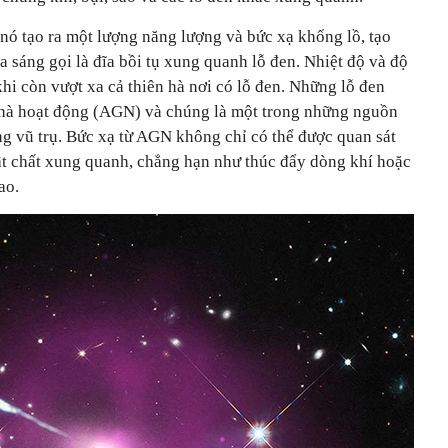
 nó tạo ra một lượng năng lượng và bức xạ khổng lồ, tạo
a sáng gọi là đĩa bồi tụ xung quanh lỗ đen. Nhiệt độ và độ
 khi còn vượt xa cả thiên hà nơi có lỗ đen. Những lỗ đen
 hà hoạt động (AGN) và chúng là một trong những nguồn
ong vũ trụ. Bức xạ từ AGN không chỉ có thể được quan sát
t chất xung quanh, chẳng hạn như thúc đẩy dòng khí hoặc
ao.