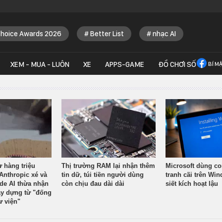
Choice Awards 2026
Better List
nhạc AI
XEM - MUA - LUÔN
XE
APPS-GAME
ĐỒ CHƠI SỐ
BÍ M
ừ hàng triệu
Thị trường RAM lại nhận thêm
Microsoft dùng co
Anthropic xé và
tin dữ, túi tiền người dùng
tranh cãi trên Wi
ude AI thừa nhận
còn chịu đau dài dài
siết kích hoạt lậu
y dựng từ "đống
ư viện"