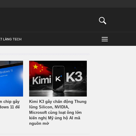
ẬT LÀNG TECH
n chip gây
Kimi K3 gây chấn động Thung
ndows 11 để
lũng Silicon, NVIDIA,
Microsoft cùng loạt ông lớn
kiến nghị Mỹ ủng hộ AI mã
nguồn mở