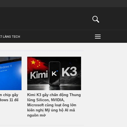
ẬT LÀNG TECH
n chip gây
Kimi K3 gây chấn động Thung
ndows 11 để
lũng Silicon, NVIDIA,
Microsoft cùng loạt ông lớn
kiến nghị Mỹ ủng hộ AI mã
nguồn mở