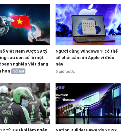
 số Việt Nam vượt 39 tỷ
Người dùng Windows 11 có thể
ng sau con số là một
sẽ phải cảm ơn Apple vì điều
doanh nghiệp Việt đang
này
n hơn
Nổi bật
5 giờ trước
 1,2 tỷ USD khi làm ngân
Nation Builders Awards 2026: