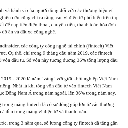
nh và hành vi của người dùng đối với các thương hiệu ví
ghiên cứu cũng chỉ ra rằng, các ví điện tử phổ biến trên thị
t để nạp tiền điện thoại, chuyển tiền, thanh toán hóa đơn
o đồ ăn và đặt xe công nghệ.
insider, các công ty công nghệ tài chính (fintech) Việt
c. Cụ thể, chỉ trong 9 tháng đầu năm 2019, các fintech
D vốn đầu tư. Số vốn này tương đương 36% tổng lượng đầu
n 2019 - 2020 là năm "vàng" với giới khởi nghiệp Việt Nam
riêng. Nhất là khi tổng vốn đầu tư vào fintech Việt Nam
 vực Đông Nam Á trong năm ngoái, lên 36% trong năm nay.
g trong mảng fintech là có sự đóng góp lớn từ các thương
ả đều trong mảng ví điện tử và thanh toán.
c, trong 3 năm qua, số lượng công ty fintech đã tăng gần