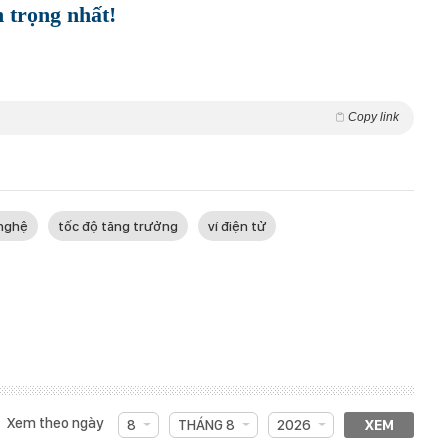
n trọng nhất!
Copy link
 nghệ
tốc độ tăng trưởng
ví điện tử
Xem theo ngày
8
THÁNG 8
2026
XEM