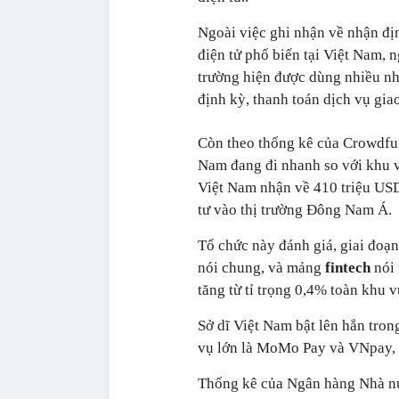
Ngoài việc ghi nhận về nhận đị
điện tử phổ biến tại Việt Nam, n
trường hiện được dùng nhiều nhấ
định kỳ, thanh toán dịch vụ gia
Còn theo thống kê của Crowdfund
Nam đang đi nhanh so với khu vự
Việt Nam nhận về 410 triệu US
tư vào thị trường Đông Nam Á.
Tổ chức này đánh giá, giai đoạ
nói chung, và mảng
fintech
nói 
tăng từ tỉ trọng 0,4% toàn khu
Sở dĩ Việt Nam bật lên hẳn tron
vụ lớn là MoMo Pay và VNpay, c
Thống kê của Ngân hàng Nhà nướ