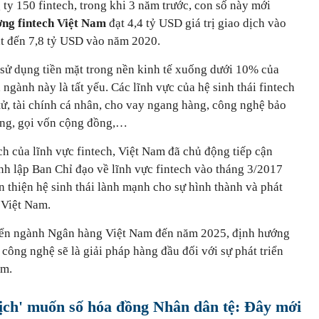
 ty 150 fintech, trong khi 3 năm trước, con số này mới
ờng fintech Việt Nam
đạt 4,4 tỷ USD giá trị giao dịch vào
t đến 7,8 tỷ USD vào năm 2020.
 sử dụng tiền mặt trong nền kinh tế xuống dưới 10% của
 ngành này là tất yếu. Các lĩnh vực của hệ sinh thái fintech
tử, tài chính cá nhân, cho vay ngang hàng, công nghệ bảo
ụng, gọi vốn cộng đồng,…
ch của lĩnh vực fintech, Việt Nam đã chủ động tiếp cận
nh lập Ban Chỉ đạo về lĩnh vực fintech vào tháng 3/2017
 thiện hệ sinh thái lành mạnh cho sự hình thành và phát
i Việt Nam.
triển ngành Ngân hàng Việt Nam đến năm 2025, định hướng
ông nghệ sẽ là giải pháp hàng đầu đối với sự phát triển
am.
ịch' muốn số hóa đồng Nhân dân tệ: Đây mới