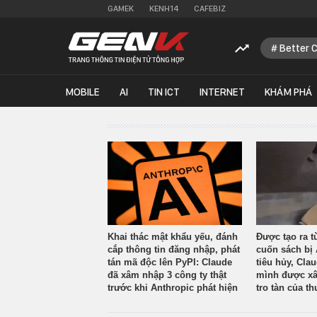
GAMEK
KENH14
CAFEBIZ
Better 
MOBILE
AI
TIN ICT
INTERNET
KHÁM PHÁ
Khai thác mật khẩu yếu, đánh
Được tạo ra t
cắp thông tin đăng nhập, phát
cuốn sách bị 
tán mã độc lên PyPI: Claude
tiêu hủy, Cla
đã xâm nhập 3 công ty thật
mình được xâ
trước khi Anthropic phát hiện
tro tàn của th