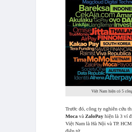
Việt Nam hiện có 5 công
Trước đó, công ty nghiên cứu t
Moca
và
ZaloPay
hiện là 3 ví 
Việt Nam là Hà Nội và TP. HCM.
điện tử..