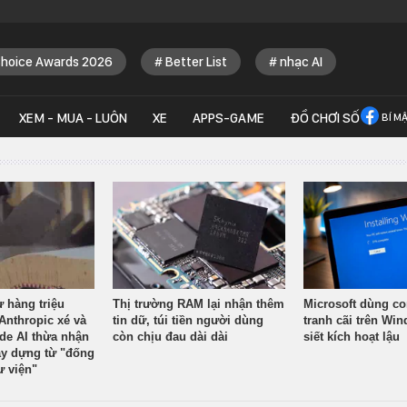
Choice Awards 2026
Better List
nhạc AI
XEM - MUA - LUÔN
XE
APPS-GAME
ĐỒ CHƠI SỐ
BÍ M
ừ hàng triệu
Thị trường RAM lại nhận thêm
Microsoft dùng co
Anthropic xé và
tin dữ, túi tiền người dùng
tranh cãi trên Wi
ude AI thừa nhận
còn chịu đau dài dài
siết kích hoạt lậu
y dựng từ "đống
ư viện"