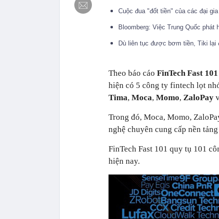
Cuộc đua "đốt tiền" của các đại gi
Bloomberg: Việc Trung Quốc phát h
Dù liên tục được bơm tiền, Tiki lạ
Theo báo cáo
FinTech Fast 101
hiện có 5 công ty fintech lọt nh
Tima
,
Moca
,
Momo
,
ZaloPay
Trong đó, Moca, Momo, ZaloPay 
nghệ chuyên cung cấp nền tảng 
FinTech Fast 101 quy tụ 101 côn
hiện nay.