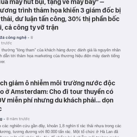
ua máy hút bụi, tặng vé máy bay” –
ương trình thảm họa khiến 3 giám đốc bị
 thải, dư luận tấn công, 30% thị phần bốc
i, cả công ty vỡ trận
 đá công nghệ -
8
 trước
thường “lòng tham” của khách hàng được đánh giá là nguyên nhân
h dẫn tới thảm họa marketing của thương hiệu điện máy danh tiếng
er.
ch giảm ô nhiễm môi trường nước độc
o ở Amsterdam: Cho đi tour thuyền có
V miễn phí nhưng du khách phải... dọn
c
g -
8 năm trước
 các nghiên cứu gần đây, khoản 1,8 nghìn tỉ rác thải nhựa trong các
dương, tương đương với 80.000 tấn rác. Một tổ chức ở Hà Lan đã