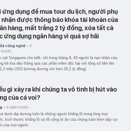
i ứng dụng để mua tour du lịch, người phụ
 nhận được thông báo khóa tài khoản của
ân hàng, mất trắng 2 tỷ đồng, xóa tất cả
c ứng dụng ngân hàng vì quá sợ hãi
 đá công nghệ -
3
 trước
 sát Singapore cho biết, chỉ trong tháng 9, 43 người là nạn nhân của
g kẻ lừa đảo thông qua các phần mềm độc hại với tổng số tiền lên
1,2 triệu USD (tương đương với hơn 29,2 tỷ đồng).
ều gì xảy ra khi chúng ta vô tình bị hút vào
ng của cá voi?
g -
3 năm trước
oi dưới đại dương luôn là những người khổng lồ trong lòng mọi
i, kích thước khổng lồ và lối sống bí ẩn của chúng luôn khơi dậy sự
ò của mọi người.