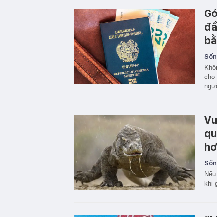
Gó
đầ
bằ
Sốn
Khôn
cho 
ngườ
Vư
qu
hơ
Sốn
Nếu 
khi 