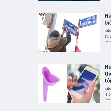
Hả
bi
Sốn
Từ đ
tên 
Nữ
th
tô
Sốn
Nhữn
phủ 