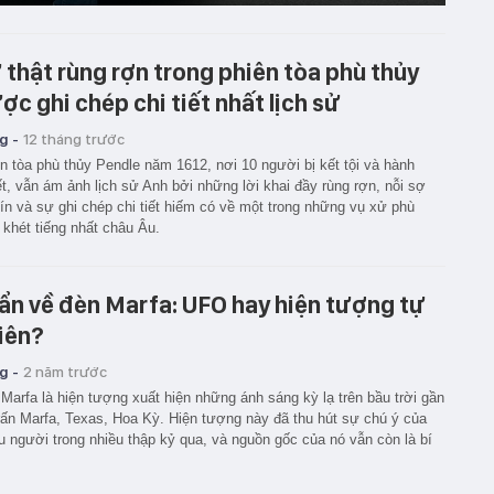
 thật rùng rợn trong phiên tòa phù thủy
ợc ghi chép chi tiết nhất lịch sử
g -
12 tháng trước
n tòa phù thủy Pendle năm 1612, nơi 10 người bị kết tội và hành
t, vẫn ám ảnh lịch sử Anh bởi những lời khai đầy rùng rợn, nỗi sợ
ín và sự ghi chép chi tiết hiếm có về một trong những vụ xử phù
 khét tiếng nhất châu Âu.
 ẩn về đèn Marfa: UFO hay hiện tượng tự
iên?
g -
2 năm trước
Marfa là hiện tượng xuất hiện những ánh sáng kỳ lạ trên bầu trời gần
trấn Marfa, Texas, Hoa Kỳ. Hiện tượng này đã thu hút sự chú ý của
u người trong nhiều thập kỷ qua, và nguồn gốc của nó vẫn còn là bí