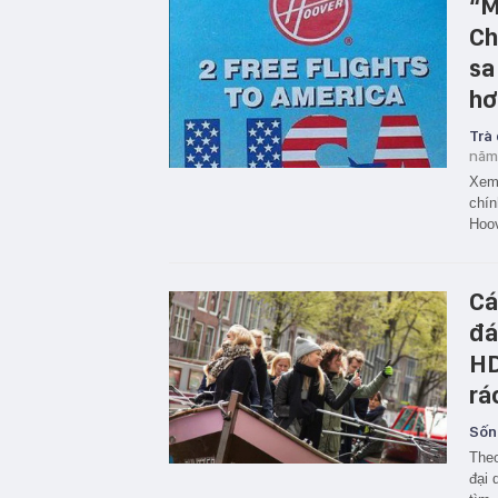
“M
Ch
sa
hơ
Trà
năm
Xem 
chín
Hoov
Cá
đá
HD
rá
Sốn
Theo
đại 