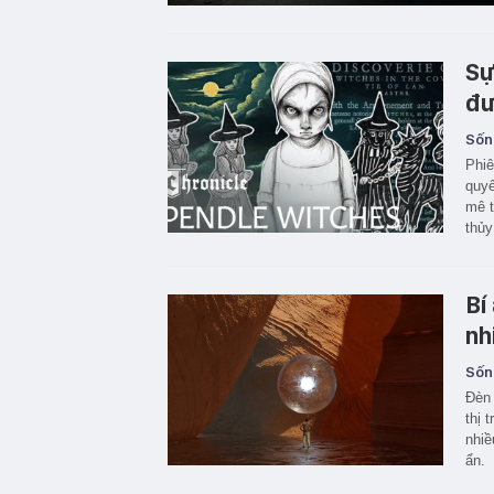
Sự
đư
Sốn
Phiê
quyế
mê t
thủy
Bí
nh
Sốn
Đèn 
thị 
nhiề
ẩn.