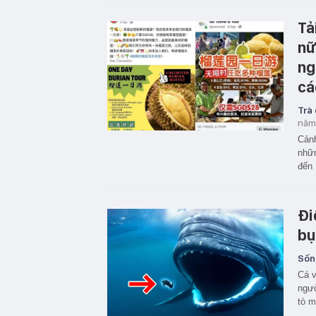
Tả
nữ
ng
cá
Trà
năm
Cảnh
nhữn
đến 
Đi
bụ
Sốn
Cá v
ngườ
tò m