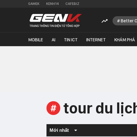
GAMEK
KENH14
CAFEBIZ
Better 
MOBILE
AI
TIN ICT
INTERNET
KHÁM PHÁ
tour du lịc
#
Mới nhất