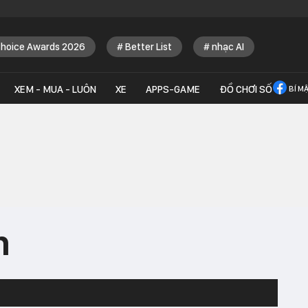
Choice Awards 2026
Better List
nhạc AI
XEM - MUA - LUÔN
XE
APPS-GAME
ĐỒ CHƠI SỐ
BÍ M
h