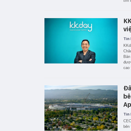
tìm 
KK
vi
Tin 
KKda
Châu
Bản 
được
cao 
Đâ
bê
Ap
Tin 
CEO 
bên 