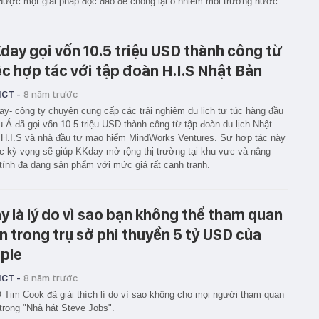
được một giải pháp độc đáo để chống lại ô nhiễm môi trường nước.
day gọi vốn 10.5 triệu USD thành công từ
ệc hợp tác với tập đoàn H.I.S Nhật Bản
ICT -
8 năm trước
y- công ty chuyên cung cấp các trải nghiệm du lịch tự túc hàng đầu
 Á đã gọi vốn 10.5 triệu USD thành công từ tập đoàn du lịch Nhật
H.I.S và nhà đầu tư mạo hiểm MindWorks Ventures. Sự hợp tác này
 kỳ vọng sẽ giúp KKday mở rộng thị trường tại khu vực và nâng
tính đa dạng sản phẩm với mức giá rất cạnh tranh.
y là lý do vì sao bạn không thể tham quan
n trong trụ sở phi thuyền 5 tỷ USD của
ple
ICT -
8 năm trước
Tim Cook đã giải thích lí do vì sao không cho mọi người tham quan
trong "Nhà hát Steve Jobs".