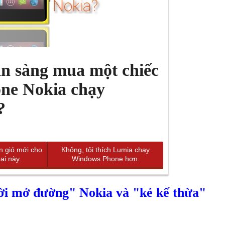
ẵn sàng mua một chiếc
ne Nokia chạy
?
àn gió mới cho
Không, tôi thích Lumia chạy
ại này.
Windows Phone hơn.
i mở đường" Nokia và "kẻ kế thừa"