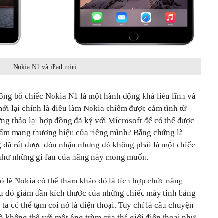
Nokia N1 và iPad mini.
công bố chiếc Nokia N1 là một hành động khá liêu lĩnh và
ới lại chính là điều làm Nokia chiếm được cảm tình từ
ng thảo lại hợp đồng đã ký với Microsoft để có thể được
phẩm mang thương hiệu của riêng mình? Bằng chứng là
 đã rất được đón nhận nhưng đó không phải là một chiếc
 như những gì fan của hãng này mong muốn.
 lẽ Nokia có thể tham khảo đó là tích hợp chức năng
sau đó giảm dần kích thước của những chiếc máy tính bảng
a có thể tạm coi nó là điện thoại. Tuy chỉ là câu chuyện
à không thể với một ông trùm của thế giới điện thoại như