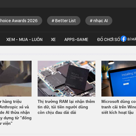
Choice Awards 2026
Better List
nhạc AI
XEM - MUA - LUÔN
XE
APPS-GAME
ĐỒ CHƠI SỐ
BÍ M
ừ hàng triệu
Thị trường RAM lại nhận thêm
Microsoft dùng co
Anthropic xé và
tin dữ, túi tiền người dùng
tranh cãi trên Wi
ude AI thừa nhận
còn chịu đau dài dài
siết kích hoạt lậu
y dựng từ "đống
ư viện"