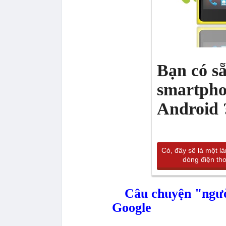
Bạn có s
smartpho
Android 
Có, đây sẽ là một l
dòng điện tho
Câu chuyện "ngườ
Google