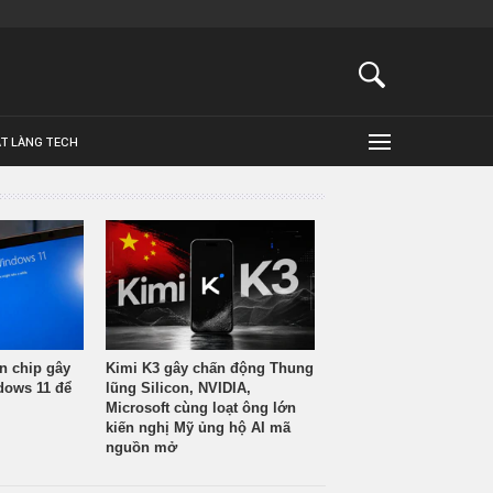
ẬT LÀNG TECH
n chip gây
Kimi K3 gây chấn động Thung
ndows 11 để
lũng Silicon, NVIDIA,
Microsoft cùng loạt ông lớn
kiến nghị Mỹ ủng hộ AI mã
nguồn mở