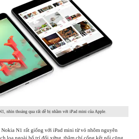
1, nhìn thoáng qua rất dễ bị nhầm với iPad mini của Apple.
n Nokia N1 rất giống với iPad mini từ vỏ nhôm nguyên
ch loa ngoài bố trí đối xứng, thậm chí cổng kết nối cũng