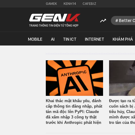
GAMEK
KENH14
CAFEBIZ
Better 
MOBILE
AI
TIN ICT
INTERNET
KHÁM PHÁ
Khai thác mật khẩu yếu, đánh
Được tạo ra t
cắp thông tin đăng nhập, phát
cuốn sách bị 
tán mã độc lên PyPI: Claude
tiêu hủy, Cla
đã xâm nhập 3 công ty thật
mình được xâ
trước khi Anthropic phát hiện
tro tàn của th