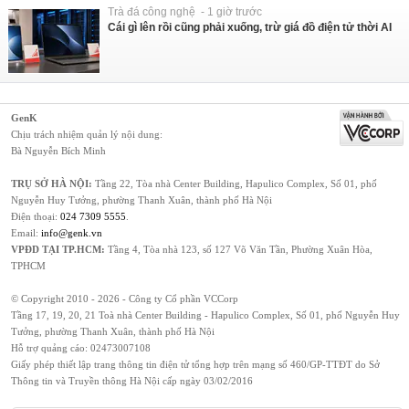
Trà đá công nghệ - 1 giờ trước
Cái gì lên rồi cũng phải xuống, trừ giá đồ điện tử thời AI
GenK
Chịu trách nhiệm quản lý nội dung:
Bà Nguyễn Bích Minh
TRỤ SỞ HÀ NỘI:
Tầng 22, Tòa nhà Center Building, Hapulico Complex, Số 01, phố
Nguyễn Huy Tưởng, phường Thanh Xuân, thành phố Hà Nội
Điện thoại:
024 7309 5555
.
Email:
info@genk.vn
VPĐD TẠI TP.HCM:
Tầng 4, Tòa nhà 123, số 127 Võ Văn Tần, Phường Xuân Hòa,
TPHCM
© Copyright 2010 - 2026 - Công ty Cổ phần VCCorp
Tầng 17, 19, 20, 21 Toà nhà Center Building - Hapulico Complex, Số 01, phố Nguyễn Huy
Tưởng, phường Thanh Xuân, thành phố Hà Nội
Hỗ trợ quảng cáo:
02473007108
Giấy phép thiết lập trang thông tin điện tử tổng hợp trên mạng số 460/GP-TTĐT do Sở
Thông tin và Truyền thông Hà Nội cấp ngày 03/02/2016