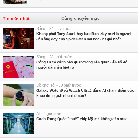
Cùng chuyên mục
Tin mới nhất
Sống - 34 giây trước
Không phải Tony Stark hay bác Ben, đây mới là người
đàn ông dạy cho Spider-Man bài học đắt giá nhất
Sống - 28 phút trước
Công an có cảnh báo quan trọng liên quan đến sổ đỏ,
người dân nên biết rõ
Đồ chơi số - 30 phút trước
Galaxy Watch9 và Watch Ultra2 dùng AI chấm điểm sức
khỏe tim mạch như thế nào?
AI - 1 giờ trước
Cách Trung Quốc "thuê" chip Mỹ mà không cần mua