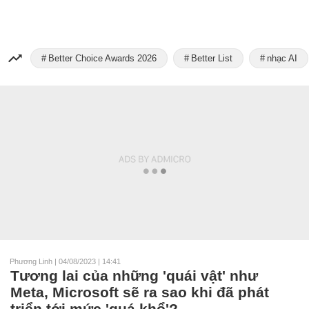
Better Choice Awards 2026
Better List
nhạc AI
Phương Linh
|
04/08/2023 | 14:41
Tương lai của những 'quái vật' như
Meta, Microsoft sẽ ra sao khi đã phát
triển tới mức 'quá khổ'?