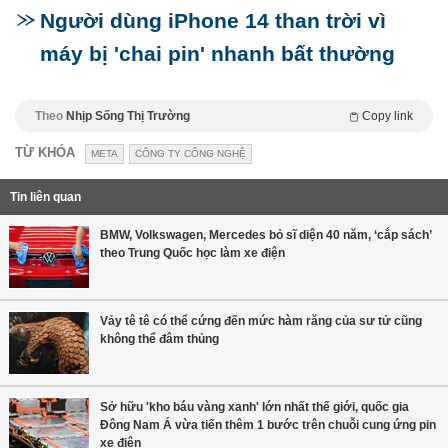
Người dùng iPhone 14 than trời vì
máy bị 'chai pin' nhanh bất thường
Theo
Nhịp Sống Thị Trường
Copy link
TỪ KHÓA
META
CÔNG TY CÔNG NGHỆ
Tin liên quan
BMW, Volkswagen, Mercedes bỏ sĩ diện 40 năm, ‘cắp sách’
theo Trung Quốc học làm xe điện
Vảy tê tê có thể cứng đến mức hàm răng của sư tử cũng
không thể đâm thủng
Sở hữu 'kho báu vàng xanh' lớn nhất thế giới, quốc gia
Đông Nam Á vừa tiến thêm 1 bước trên chuỗi cung ứng pin
xe điện