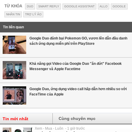
TỪ KHÓA
DUO
SMART REPLY
GOOGLE ASSISTANT
ALLO
GOOGLE
NHẮN TIN
TRỢ LÝ ẢO
Tin liên quan
Google Duo đánh bại Pokemon GO, vươn lên dẫn đầu danh
sách ứng dụng miễn phí trên PlayStore
Khả năng gọi Video của Google Duo "ăn đứt" Facebook
Messenger và Apple Facetime
Google Duo, ứng dụng video call hấp dẫn hơn nhiều so với
FaceTime của Apple
Cùng chuyên mục
Tin mới nhất
Xem - Mua - Luôn - 1 giờ trước