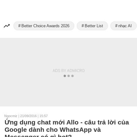
Better Choice Awards 2026
Better List
nhạc AI
Ngocmiz
|
21/09/2016 | 15:57
Ứng dụng chat mới Allo - câu trả lời của
Google dành cho WhatsApp và
Messenger có gì hot?