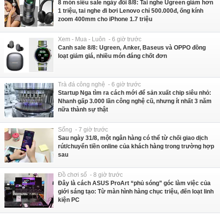
8 món siêu sale ngày đôi 8/8: Tai nghe Ugreen giảm hơn
1 triệu, tai nghe đi bơi Lenovo chỉ 500.000đ, ống kính
zoom 400mm cho iPhone 1.7 triệu
Xem - Mua - Luôn - 6 giờ trước
Canh sale 8/8: Ugreen, Anker, Baseus và OPPO đồng
loạt giảm giá, nhiều món đáng chốt đơn
Trà đá công nghệ - 6 giờ trước
Startup Nga tìm ra cách mới để sản xuất chip siêu nhỏ:
Nhanh gấp 3.000 lần công nghệ cũ, nhưng ít nhất 3 năm
nữa thành sự thật
Sống - 7 giờ trước
Sau ngày 31/8, một ngân hàng có thể từ chối giao dịch
rút/chuyển tiền online của khách hàng trong trường hợp
sau
Đồ chơi số - 8 giờ trước
Đây là cách ASUS ProArt “phủ sóng” góc làm việc của
giới sáng tạo: Từ màn hình hàng chục triệu, đến loạt linh
kiện PC