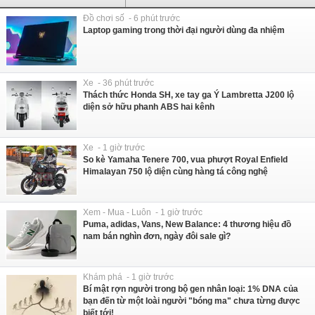
Đồ chơi số - 6 phút trước
Laptop gaming trong thời đại người dùng đa nhiệm
Xe - 36 phút trước
Thách thức Honda SH, xe tay ga Ý Lambretta J200 lộ
diện sở hữu phanh ABS hai kênh
Xe - 1 giờ trước
So kè Yamaha Tenere 700, vua phượt Royal Enfield
Himalayan 750 lộ diện cùng hàng tá công nghệ
Xem - Mua - Luôn - 1 giờ trước
Puma, adidas, Vans, New Balance: 4 thương hiệu đồ
nam bán nghìn đơn, ngày đôi sale gì?
Khám phá - 1 giờ trước
Bí mật rợn người trong bộ gen nhân loại: 1% DNA của
bạn đến từ một loài người "bóng ma" chưa từng được
biết tới!