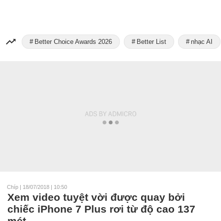
Better Choice Awards 2026
Better List
nhạc AI
Chíp
|
18/07/2018 | 10:50
Xem video tuyệt vời được quay bởi
chiếc iPhone 7 Plus rơi từ độ cao 137
mét