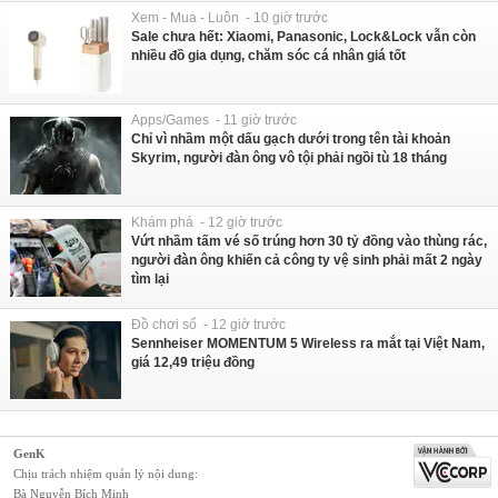
Xem - Mua - Luôn - 10 giờ trước
Sale chưa hết: Xiaomi, Panasonic, Lock&Lock vẫn còn
nhiều đồ gia dụng, chăm sóc cá nhân giá tốt
Apps/Games - 11 giờ trước
Chỉ vì nhầm một dấu gạch dưới trong tên tài khoản
Skyrim, người đàn ông vô tội phải ngồi tù 18 tháng
Khám phá - 12 giờ trước
Vứt nhầm tấm vé số trúng hơn 30 tỷ đồng vào thùng rác,
người đàn ông khiến cả công ty vệ sinh phải mất 2 ngày
tìm lại
Đồ chơi số - 12 giờ trước
Sennheiser MOMENTUM 5 Wireless ra mắt tại Việt Nam,
giá 12,49 triệu đồng
GenK
Chịu trách nhiệm quản lý nội dung:
Bà Nguyễn Bích Minh