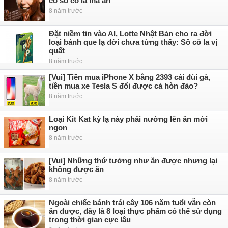
có sô cô la mà ăn
8 năm trước
Đặt niềm tin vào AI, Lotte Nhật Bản cho ra đời
loại bánh que lạ đời chưa từng thấy: Sô cô la vị
quất
8 năm trước
[Vui] Tiền mua iPhone X bằng 2393 cái đùi gà,
tiền mua xe Tesla S đổi được cả hòn đảo?
8 năm trước
Loại Kit Kat kỳ lạ này phải nướng lên ăn mới
ngon
8 năm trước
[Vui] Những thứ tưởng như ăn được nhưng lại
không được ăn
8 năm trước
Ngoài chiếc bánh trái cây 106 năm tuổi vẫn còn
ăn được, đây là 8 loại thực phẩm có thể sử dụng
trong thời gian cực lâu