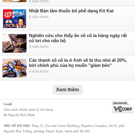
8 năm trước
Nhật Bản làm thuốc bổ phế dạng Kit Kat
8 năm trước
Nghiên cứu cho thấy ăn sô cô la hàng ngày rất
có lợi cho não bộ
9 năm trước
Các thanh sô cô la ở Anh sẽ bị thu nhỏ đi 20%,
bởi chính phủ của họ muốn "giảm béo"
9 năm trước
Xem thêm
GenK
Chịu trách nhiệm quản lý nội dung:
Bà Nguyễn Bích Minh
TRỤ SỞ HÀ NỘI:
Tầng 22, Tòa nhà Center Building, Hapulico Complex, Số 01, phố
Nguyễn Huy Tưởng, phường Thanh Xuân, thành phố Hà Nội