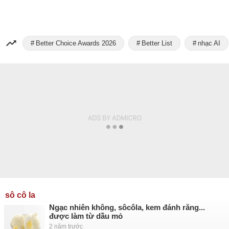
Better Choice Awards 2026
Better List
nhạc AI
sô cô la
Ngạc nhiên không, sôcôla, kem đánh răng...
được làm từ dầu mỏ
2 năm trước