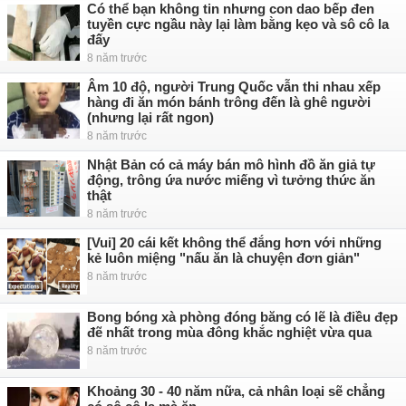
Có thể bạn không tin nhưng con dao bếp đen
tuyền cực ngầu này lại làm bằng kẹo và sô cô la
đấy
8 năm trước
Âm 10 độ, người Trung Quốc vẫn thi nhau xếp
hàng đi ăn món bánh trông đến là ghê người
(nhưng lại rất ngon)
8 năm trước
Nhật Bản có cả máy bán mô hình đồ ăn giả tự
động, trông ứa nước miếng vì tưởng thức ăn
thật
8 năm trước
[Vui] 20 cái kết không thể đắng hơn với những
kẻ luôn miệng "nấu ăn là chuyện đơn giản"
8 năm trước
Bong bóng xà phòng đóng băng có lẽ là điều đẹp
đẽ nhất trong mùa đông khắc nghiệt vừa qua
8 năm trước
Khoảng 30 - 40 năm nữa, cả nhân loại sẽ chẳng