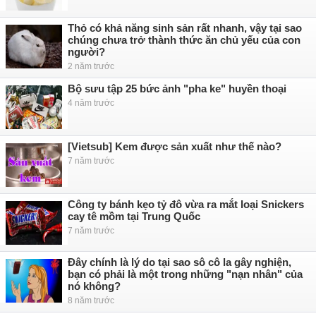
Thỏ có khả năng sinh sản rất nhanh, vậy tại sao
chúng chưa trở thành thức ăn chủ yếu của con
người?
2 năm trước
Bộ sưu tập 25 bức ảnh "pha ke" huyền thoại
4 năm trước
[Vietsub] Kem được sản xuất như thế nào?
7 năm trước
Công ty bánh kẹo tỷ đô vừa ra mắt loại Snickers
cay tê mồm tại Trung Quốc
7 năm trước
Đây chính là lý do tại sao sô cô la gây nghiện,
bạn có phải là một trong những "nạn nhân" của
nó không?
8 năm trước