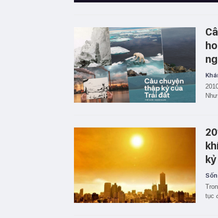
Câ
ho
ng
Khá
2010
Nhưn
20
kh
kỷ
Sốn
Tron
tục 