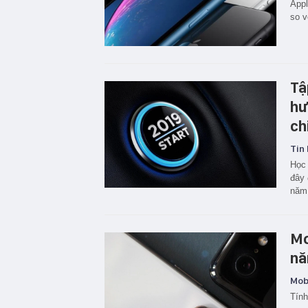
Appl
so v
Tậ
hư
ch
Tin 
Học 
đây 
năm
Mo
nă
Mobi
Tính