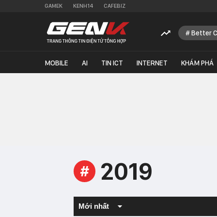
GAMEK
KENH14
CAFEBIZ
Better 
MOBILE
AI
TIN ICT
INTERNET
KHÁM PHÁ
2019
#
Mới nhất