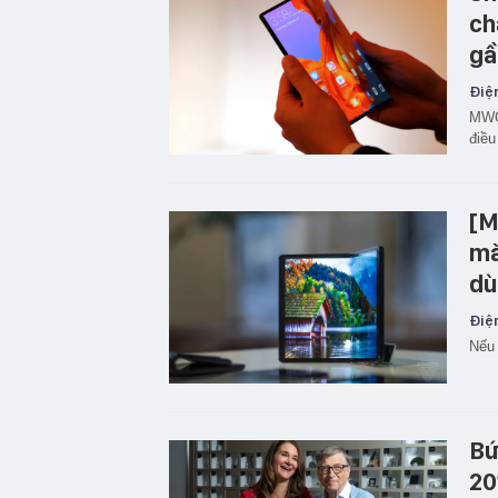
ch
gầ
Điện
MWC 
điều
[M
mà
dù
Điện
Nếu 
Bứ
20