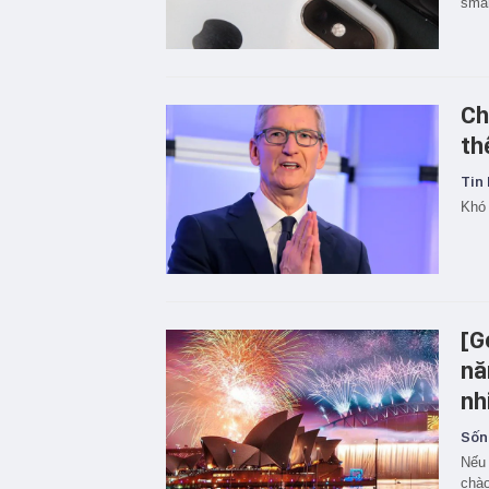
smar
Ch
th
Tin 
Khó 
[G
nă
nh
Sốn
Nếu
chà