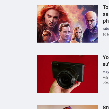
To
xe
ph
Sốn
10 b
Yo
sử
Máy
Một 
dòng
Sm