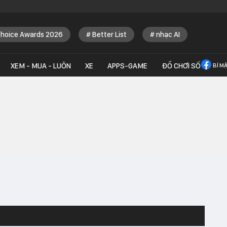
Choice Awards 2026
Better List
nhạc AI
XEM - MUA - LUÔN
XE
APPS-GAME
ĐỒ CHƠI SỐ
BÍ M