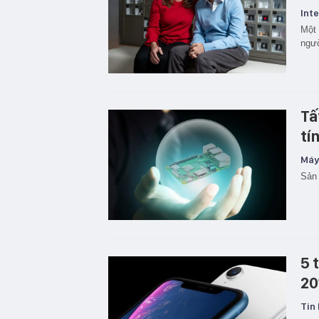
Inte
Một 
ngườ
Tấ
tí
Máy 
Sản 
5 
20
Tin 