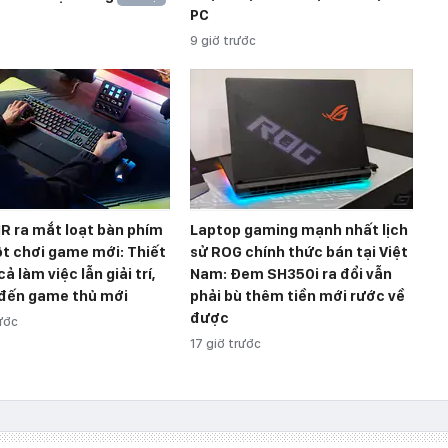
PC
9 giờ trước
R ra mắt loạt bàn phím
Laptop gaming mạnh nhất lịch
t chơi game mới: Thiết
sử ROG chính thức bán tại Việt
ả làm việc lẫn giải trí,
Nam: Đem SH350i ra đổi vẫn
đến game thủ mới
phải bù thêm tiền mới rước về
được
rước
17 giờ trước