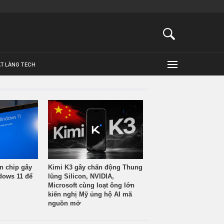
ẬT LÀNG TECH
n chip gây
Kimi K3 gây chấn động Thung
ndows 11 để
lũng Silicon, NVIDIA,
Microsoft cùng loạt ông lớn
kiến nghị Mỹ ủng hộ AI mã
nguồn mở