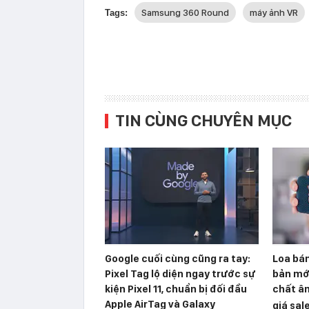
Samsung 360 Round
máy ảnh VR
Tags:
TIN CÙNG CHUYÊN MỤC
Google cuối cùng cũng ra tay:
Loa bán
Pixel Tag lộ diện ngay trước sự
bản mớ
kiện Pixel 11, chuẩn bị đối đầu
chất âm
Apple AirTag và Galaxy
giá sal