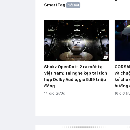
SmartTag
Nổi bật
Shokz OpenDots 2 ra mắt tại
CORSAI
Việt Nam: Tai nghe kẹp tai tích
và chuộ
hợp Dolby Audio, giá 5,99 triệu
kế cho c
đồng
hướng 
14 giờ trước
16 giờ t