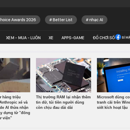
Choice Awards 2026
Better List
nhạc AI
XEM - MUA - LUÔN
XE
APPS-GAME
ĐỒ CHƠI SỐ
BÍ M
ừ hàng triệu
Thị trường RAM lại nhận thêm
Microsoft dùng co
Anthropic xé và
tin dữ, túi tiền người dùng
tranh cãi trên Wi
ude AI thừa nhận
còn chịu đau dài dài
siết kích hoạt lậu
y dựng từ "đống
ư viện"