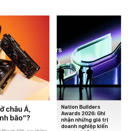
Nation Builders
ở châu Á,
Awards 2026: Ghi
ính bão”?
nhận những giá trị
doanh nghiệp kiến
ật Bản tới 40%, sau những