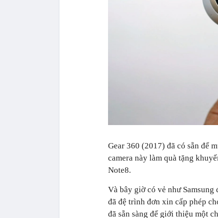
Gear 360 (2017) đã có sẵn để m
camera này làm quà tặng khuyến
Note8.
Và bây giờ có vẻ như Samsung đ
đã đệ trình đơn xin cấp phép c
đã sẵn sàng để giới thiệu một c