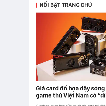
NỔI BẬT TRANG CHỦ
Giá card đồ họa dậy sóng 
game thủ Việt Nam có “d
Gigabyte được báo điều chỉnh giá card tại Nh