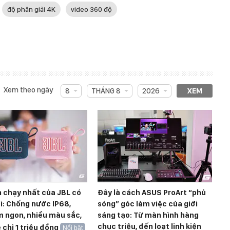
độ phân giải 4K
video 360 độ
Xem theo ngày
8
THÁNG 8
2026
XEM
 chạy nhất của JBL có
Đây là cách ASUS ProArt “phủ
i: Chống nước IP68,
sóng” góc làm việc của giới
 ngon, nhiều màu sắc,
sáng tạo: Từ màn hình hàng
chục triệu, đến loạt linh kiện
e chỉ 1 triệu đồng
Nổi bật