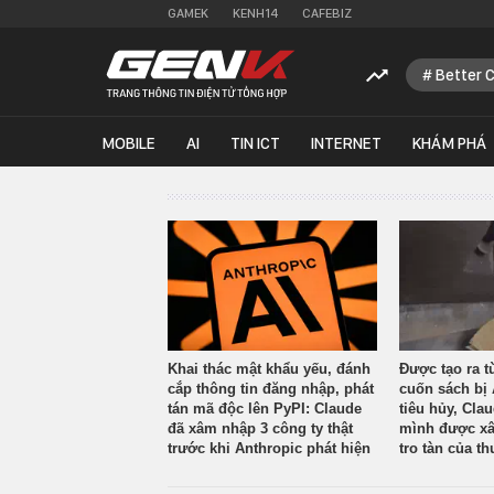
GAMEK
KENH14
CAFEBIZ
Better 
MOBILE
AI
TIN ICT
INTERNET
KHÁM PHÁ
Khai thác mật khẩu yếu, đánh
Được tạo ra t
cắp thông tin đăng nhập, phát
cuốn sách bị 
tán mã độc lên PyPI: Claude
tiêu hủy, Cla
đã xâm nhập 3 công ty thật
mình được xâ
trước khi Anthropic phát hiện
tro tàn của th