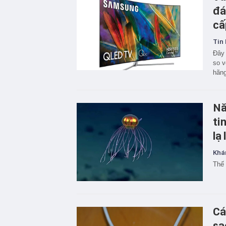
đá
cấ
Tin 
Đây 
so v
hãng
Nă
ti
lạ
Khá
Thế
Cá
sạ