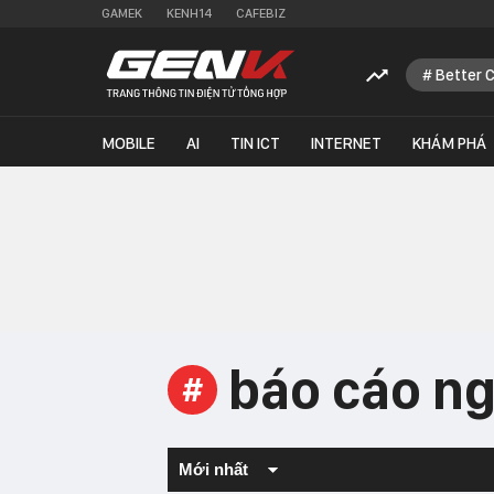
GAMEK
KENH14
CAFEBIZ
Better 
MOBILE
AI
TIN ICT
INTERNET
KHÁM PHÁ
báo cáo n
#
Mới nhất