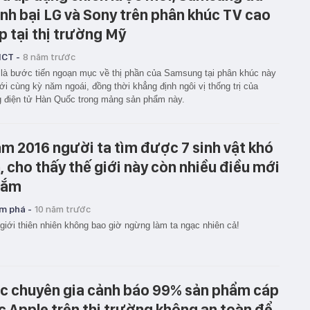
nh bại LG và Sony trên phân khúc TV cao
p tại thị trường Mỹ
ICT -
8 năm trước
là bước tiến ngoạn mục về thị phần của Samsung tại phân khúc này
ới cùng kỳ năm ngoái, đồng thời khẳng định ngôi vị thống trị của
 điện tử Hàn Quốc trong mảng sản phẩm này.
m 2016 người ta tìm được 7 sinh vật khó
n, cho thấy thế giới này còn nhiều điều mới
 lắm
m phá -
10 năm trước
 giới thiên nhiên không bao giờ ngừng làm ta ngạc nhiên cả!
c chuyên gia cảnh báo 99% sản phẩm cáp
c Apple trên thị trường không an toàn để