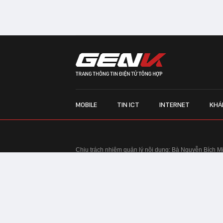
MOBILE
TIN ICT
INTERNET
KHÁ
Chịu trách nhiệm quản lý nội dung: Bà Nguyễn Bích M
TRỤ SỞ HÀ NỘI:
Tầng 22, Tòa nhà Center Building, 
Huy Tưởng, phường Thanh Xuân, thành phố Hà Nội
Điện thoại: 024 7309 5555.
Email:
info@genk.vn
VPĐD TẠI TP.HCM:
Tầng 4, Tòa nhà 123, số 127 Võ
© Copyright 2010 - 2026 - Công ty Cổ phần VCCorp
Tầng 17, 19, 20, 21 Toà nhà Center Building - Hapul