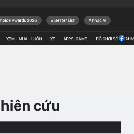
Choice Awards 2026
Better List
nhạc AI
XEM - MUA - LUÔN
XE
APPS-GAME
ĐỒ CHƠI SỐ
BÍ M
ghiên cứu