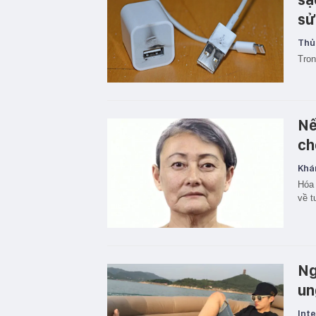
sử
Thủ
Tron
Nế
ch
Khá
Hóa 
về t
Ng
un
Inte