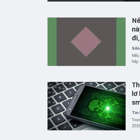
Nế
nà
đi,
Sốn
Nếu 
hãy 
Th
lơ
sm
Tin 
Tron
2018