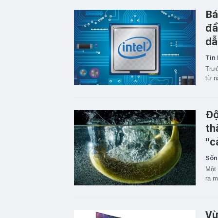
Bá
đầ
dẫ
Tin 
Trướ
từ n
Độ
th
"c
Sốn
Một 
ra m
Vừ