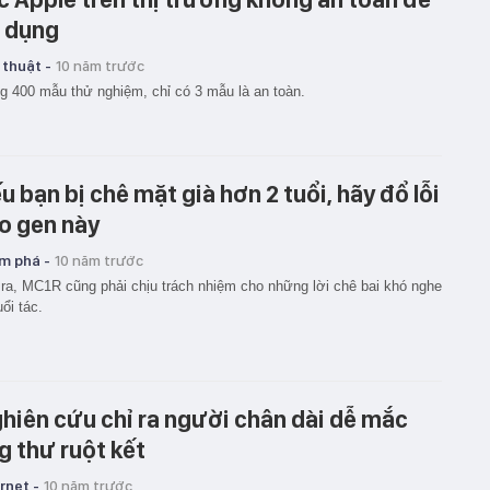
 dụng
 thuật -
10 năm trước
g 400 mẫu thử nghiệm, chỉ có 3 mẫu là an toàn.
u bạn bị chê mặt già hơn 2 tuổi, hãy đổ lỗi
o gen này
m phá -
10 năm trước
ra, MC1R cũng phải chịu trách nhiệm cho những lời chê bai khó nghe
uổi tác.
hiên cứu chỉ ra người chân dài dễ mắc
g thư ruột kết
rnet -
10 năm trước