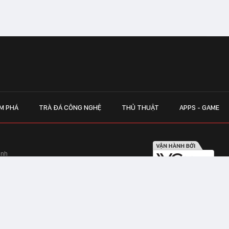
M PHÁ
TRÀ ĐÁ CÔNG NGHỆ
THỦ THUẬT
APPS - GAME
inh
Hapulico Complex, Số 01, phố Nguyễn
LIÊN HỆ QUẢN
 Văn Tần, Phường Xuân Hòa, TPHCM
Hotline hỗ trợ quảng cáo:
ico Complex, Số 01, phố Nguyễn Huy