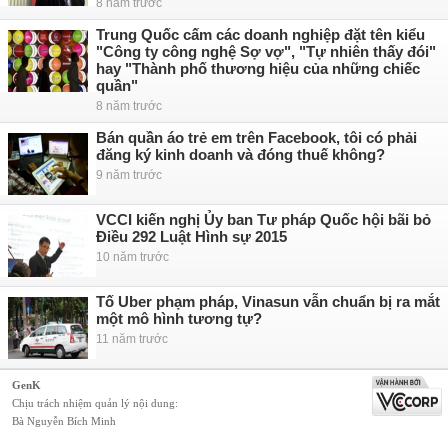
8 năm trước
Trung Quốc cấm các doanh nghiệp đặt tên kiểu
"Công ty công nghệ Sợ vợ", "Tự nhiên thấy đói"
hay "Thành phố thương hiệu của những chiếc
quần"
8 năm trước
Bán quần áo trẻ em trên Facebook, tôi có phải
đăng ký kinh doanh và đóng thuế không?
9 năm trước
VCCI kiến nghị Ủy ban Tư pháp Quốc hội bãi bỏ
Điều 292 Luật Hình sự 2015
10 năm trước
Tố Uber phạm pháp, Vinasun vẫn chuẩn bị ra mắt
một mô hình tương tự?
11 năm trước
GenK
Chịu trách nhiệm quản lý nội dung:
Bà Nguyễn Bích Minh