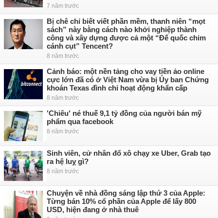
7 năm trước
Bị chê chỉ biết viết phần mềm, thanh niên “mọt
sách” này bằng cách nào khởi nghiệp thành
công và xây dựng được cả một “Đế quốc chim
cánh cụt” Tencent?
8 năm trước
Cảnh báo: một nền tảng cho vay tiền ảo online
cực lớn đã có ở Việt Nam vừa bị Ủy ban Chứng
khoán Texas đình chỉ hoạt động khẩn cấp
8 năm trước
'Chiêu' né thuế 9,1 tỷ đồng của người bán mỹ
phẩm qua facebook
8 năm trước
Sinh viên, cử nhân đổ xô chạy xe Uber, Grab tạo
ra hệ luỵ gì?
8 năm trước
Chuyện về nhà đồng sáng lập thứ 3 của Apple:
Từng bán 10% cổ phần của Apple để lấy 800
USD, hiện đang ở nhà thuê