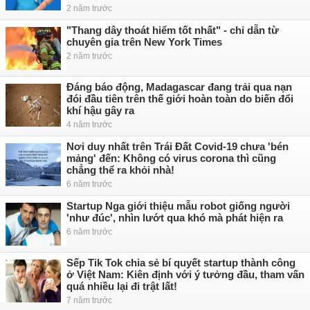
2 năm trước
"Thang dây thoát hiểm tốt nhất" - chỉ dẫn từ
chuyên gia trên New York Times
2 năm trước
Đáng báo động, Madagascar đang trải qua nạn
đói đầu tiên trên thế giới hoàn toàn do biến đổi
khí hậu gây ra
4 năm trước
Nơi duy nhất trên Trái Đất Covid-19 chưa 'bén
mảng' đến: Không có virus corona thì cũng
chẳng thể ra khỏi nhà!
6 năm trước
Startup Nga giới thiệu mẫu robot giống người
'như đúc', nhìn lướt qua khó mà phát hiện ra
6 năm trước
Sếp Tik Tok chia sẻ bí quyết startup thành công
ở Việt Nam: Kiên định với ý tưởng đầu, tham vấn
quá nhiều lại đi trật lất!
7 năm trước