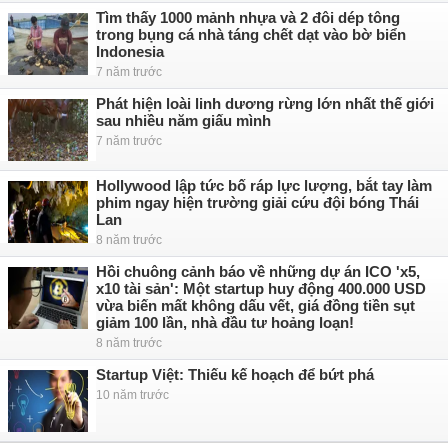
Tìm thấy 1000 mảnh nhựa và 2 đôi dép tông
trong bụng cá nhà táng chết dạt vào bờ biển
Indonesia
7 năm trước
Phát hiện loài linh dương rừng lớn nhất thế giới
sau nhiều năm giấu mình
7 năm trước
Hollywood lập tức bố ráp lực lượng, bắt tay làm
phim ngay hiện trường giải cứu đội bóng Thái
Lan
8 năm trước
Hồi chuông cảnh báo về những dự án ICO 'x5,
x10 tài sản': Một startup huy động 400.000 USD
vừa biến mất không dấu vết, giá đồng tiền sụt
giảm 100 lần, nhà đầu tư hoảng loạn!
8 năm trước
Startup Việt: Thiếu kế hoạch để bứt phá
10 năm trước