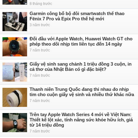
8 tháng trước
Garmin công bố bộ đôi smartwatch thể thao
Fēnix 7 Pro và Epix Pro thế hệ mới
3 năm trước
Đối đầu với Apple Watch, Huawei Watch GT cho
phép theo dõi nhịp tim liên tục đến 14 ngày
7 năm trước
Giấy vệ sinh sang chảnh 1 triệu đồng 3 cuộn, in
cả thơ của Nhật Bản có gì đặc biệt?
7 năm trước
Thanh niên Trung Quốc đang thi nhau đo nhịp
tim cho cuộn giấy vệ sinh và nhiều thứ khác nữa
7 năm trước
Trên tay Apple Watch Series 4 mới về Việt Nam:
Thiết kế lột xác, tính năng sức khỏe hữu ích, giá
từ 14 triệu đồng
7 năm trước