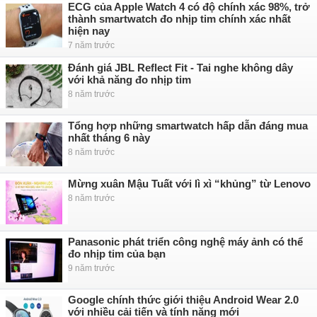
ECG của Apple Watch 4 có độ chính xác 98%, trở
thành smartwatch đo nhịp tim chính xác nhất
hiện nay
7 năm trước
Đánh giá JBL Reflect Fit - Tai nghe không dây
với khả năng đo nhịp tim
8 năm trước
Tổng hợp những smartwatch hấp dẫn đáng mua
nhất tháng 6 này
8 năm trước
Mừng xuân Mậu Tuất với lì xì “khủng” từ Lenovo
8 năm trước
Panasonic phát triển công nghệ máy ảnh có thể
đo nhịp tim của bạn
9 năm trước
Google chính thức giới thiệu Android Wear 2.0
với nhiều cải tiến và tính năng mới