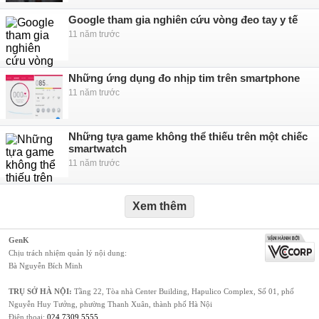
Google tham gia nghiên cứu vòng đeo tay y tế
11 năm trước
Những ứng dụng đo nhịp tim trên smartphone
11 năm trước
Những tựa game không thể thiếu trên một chiếc
smartwatch
11 năm trước
Xem thêm
GenK
Chịu trách nhiệm quản lý nội dung:
Bà Nguyễn Bích Minh
TRỤ SỞ HÀ NỘI:
Tầng 22, Tòa nhà Center Building, Hapulico Complex, Số 01, phố
Nguyễn Huy Tưởng, phường Thanh Xuân, thành phố Hà Nội
Điện thoại:
024 7309 5555
.