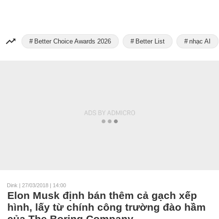
Better Choice Awards 2026
Better List
nhạc AI
Dink
|
27/03/2018 | 14:00
Elon Musk định bán thêm cả gạch xếp
hình, lấy từ chính công trường đào hầm
của The Boring Company