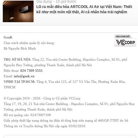
Gia dụng - 10 giờ trước
LG ra mắt điều hòa ARTCOOL AI Air tại Việt Nam: Thiết
kế như một món nội thất, AI cá nhân hóa trải nghiệm
GenK
Chịu trách nhiệm quản lý nội dung:
Bà Nguyễn Bích Minh
TRỤ SỞ HÀ NỘI:
Tầng 22, Tòa nhà Center Building, Hapulico Complex, Số 01, phố
Nguyễn Huy Tưởng, phường Thanh Xuân, thành phố Hà Nội
Điện thoại:
024 7309 5555
.
Email:
info@genk.vn
VPĐD TẠI TP.HCM:
Tầng 4, Tòa nhà 123, số 127 Võ Văn Tần, Phường Xuân Hòa,
TPHCM
© Copyright 2010 - 2026 - Công ty Cổ phần VCCorp
Tầng 17, 19, 20, 21 Toà nhà Center Building - Hapulico Complex, Số 01, phố Nguyễn Huy
Tưởng, phường Thanh Xuân, thành phố Hà Nội
Hỗ trợ quảng cáo:
02473007108
Giấy phép thiết lập trang thông tin điện tử tổng hợp trên mạng số 460/GP-TTĐT do Sở
Thông tin và Truyền thông Hà Nội cấp ngày 03/02/2016