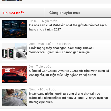
Cùng chuyên mục
Tin mới nhất
Tin ICT - 6 giờ trước
Ba nhà sản xuất RAM lớn nhất thế giới đã bán hết sạch
hàng cho cả năm 2027
Xem - Mua - Luôn - 7 giờ trước
Lướt mạng thấy deal ngon: Samsung, Huawei,
Soundcore... giảm sâu, có món gần nửa giá
Xe - 7 giờ trước
Công bố Car Choice Awards 2026: Mở rộng vinh danh cả
con người, sự kiện thúc đẩy ngành xe Việt Nam
Sống - 10 giờ trước
Ngày càng nhiều người tử vong vì ung thư đại trực
tràng, bác sĩ nói thẳng: Bỏ ngay 3 "kho" vi nhựa cực hại
nhưng cực quen