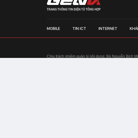
MOBILE
TIN ICT
INTERNET
KHÁ
Chịu trách nhiệm quản lý nội dung: Bà Nguyễn Bích M
TRỤ SỞ HÀ NỘI:
Tầng 22, Tòa nhà Center Building, 
Huy Tưởng, phường Thanh Xuân, thành phố Hà Nội
Điện thoại: 024 7309 5555.
Email:
info@genk.vn
VPĐD TẠI TP.HCM:
Tầng 4, Tòa nhà 123, số 127 Võ
© Copyright 2010 - 2026 - Công ty Cổ phần VCCorp
Tầng 17, 19, 20, 21 Toà nhà Center Building - Hapul
Tưởng, phường Thanh Xuân, thành phố Hà Nội
Giấy phép thiết lập trang thông tin điện tử tổng hợp
tin và Truyền thông Hà Nội cấp ngày 03/02/2016
Chính sách bảo mật