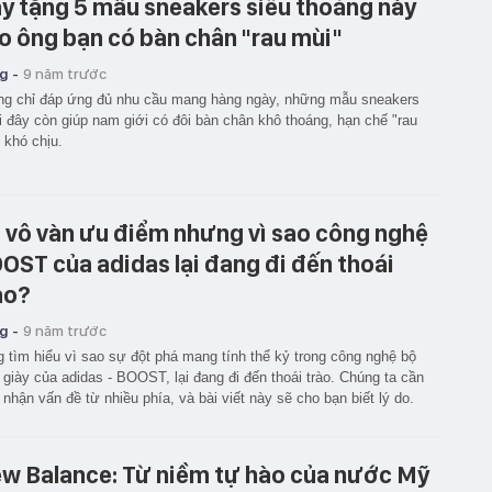
y tặng 5 mẫu sneakers siêu thoáng này
o ông bạn có bàn chân "rau mùi"
g -
9 năm trước
g chỉ đáp ứng đủ nhu cầu mang hàng ngày, những mẫu sneakers
 đây còn giúp nam giới có đôi bàn chân khô thoáng, hạn chế "rau
 khó chịu.
 vô vàn ưu điểm nhưng vì sao công nghệ
OST của adidas lại đang đi đến thoái
ào?
g -
9 năm trước
 tìm hiểu vì sao sự đột phá mang tính thể kỷ trong công nghệ bộ
giày của adidas - BOOST, lại đang đi đến thoái trào. Chúng ta cần
 nhận vấn đề từ nhiều phía, và bài viết này sẽ cho bạn biết lý do.
w Balance: Từ niềm tự hào của nước Mỹ