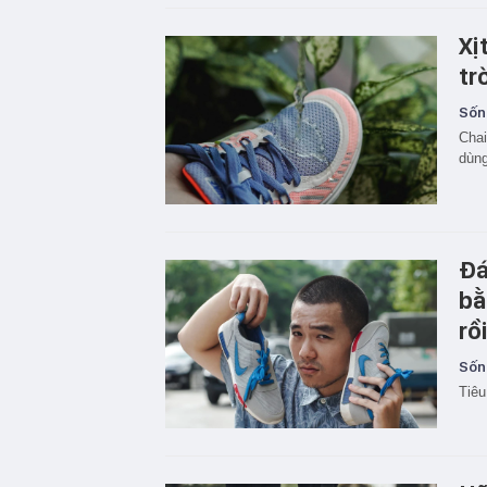
Xị
tr
Sốn
Chai
dùng
Đá
bằ
rồ
Sốn
Tiêu