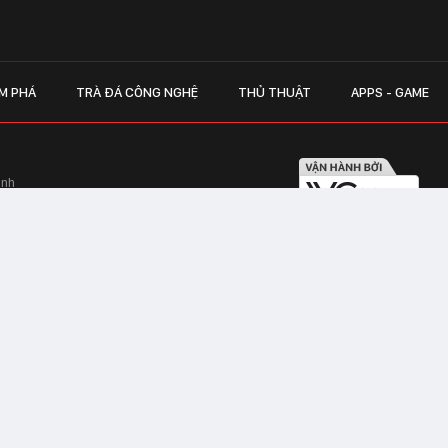
M PHÁ
TRÀ ĐÁ CÔNG NGHỆ
THỦ THUẬT
APPS - GAME
inh
Hapulico Complex, Số 01, phố Nguyễn
LIÊN HỆ QUẢN
 Văn Tần, Phường Xuân Hòa, TPHCM
Hotline hỗ trợ quảng cáo:
ico Complex, Số 01, phố Nguyễn Huy
Email:
giaitrixahoi@admicr
Hỗ trợ & CSKH: Admicro
 trên mạng số 460/GP-TTĐT do Sở Thông
Address: Tầng 20, Tòa nhà
01, phố Nguyễn Huy Tưởng
CHAT VỚI TƯ VẤN V