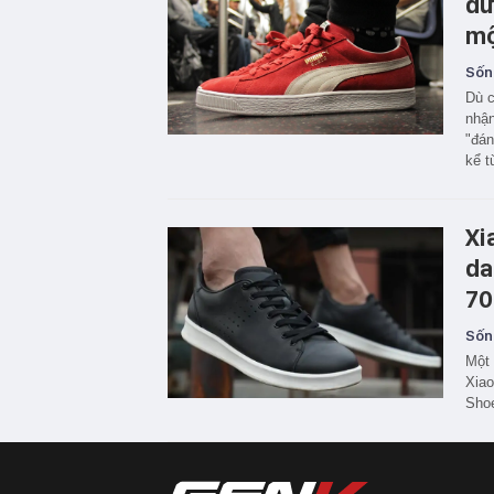
dư
mộ
Sốn
Dù c
nhận
"đán
kể t
Xi
da
70
Sốn
Một 
Xiao
Shoe