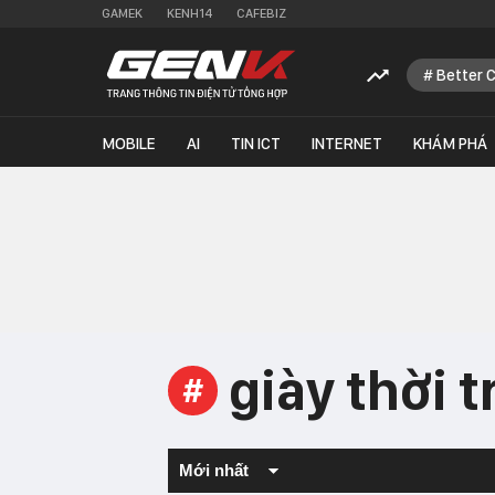
GAMEK
KENH14
CAFEBIZ
Better 
MOBILE
AI
TIN ICT
INTERNET
KHÁM PHÁ
giày thời 
#
Mới nhất