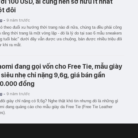
ới 100 USD, ai cũng nên sở hữu ít nhất
t đôi
g -
9 năm trước
ó theo đuổi xu hướng thời trang nào đi nữa, chúng ta đều phải công
 rằng thời trang là một vòng lặp - đó là lý do tại sao 6 mẫu sneakers
g tuổi bác" dưới đây vẫn được ưa chuộng, bán được nhiều triệu đôi
ừ khi ra mắt.
aomi đang gọi vốn cho Free Tie, mẫu giày
 siêu nhẹ chỉ nặng 9,6g, giá bán gần
0.000 đồng
g -
9 năm trước
đôi giày chỉ nặng có 9,6g? Nghe thật khó tin nhưng đó là những gì
mi đang quảng cáo cho mẫu giày da Free Tie (Free Tie Leather
s).