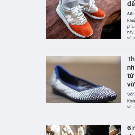
đế
Sốn
Khôn
phần
này 
số n
Thâ
nhâ
tư
vư
Sốn
Không
và c
6 