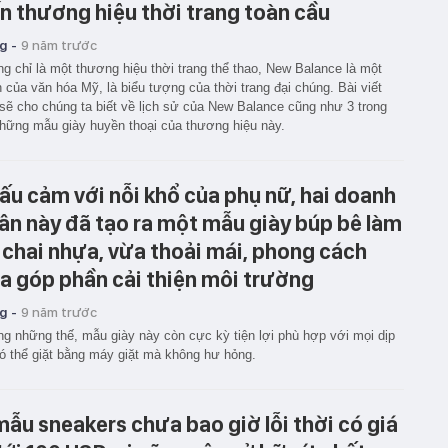
n thương hiệu thời trang toàn cầu
g -
9 năm trước
g chỉ là một thương hiệu thời trang thể thao, New Balance là một
 của văn hóa Mỹ, là biểu tượng của thời trang đại chúng. Bài viết
sẽ cho chúng ta biết về lịch sử của New Balance cũng như 3 trong
hững mẫu giày huyền thoại của thương hiệu này.
́u cảm với nỗi khổ của phụ nữ, hai doanh
n này đã tạo ra một mẫu giày búp bê làm
̀ chai nhựa, vừa thoải mái, phong cách
̀a góp phần cải thiện môi trường
g -
9 năm trước
 những thế, mẫu giày này còn cực kỳ tiện lợi phù hợp với mọi dịp
ó thể giặt bằng máy giặt mà không hư hỏng.
mẫu sneakers chưa bao giờ lỗi thời có giá