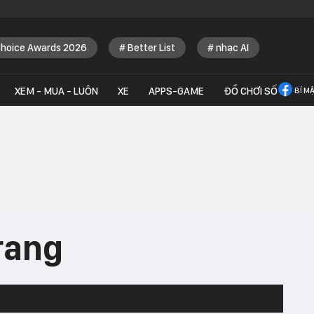
Choice Awards 2026
Better List
nhạc AI
XEM - MUA - LUÔN
XE
APPS-GAME
ĐỒ CHƠI SỐ
BÍ M
trang