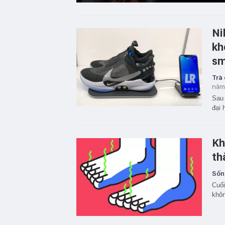
Ni
kh
sm
Trà
năm
Sau 
đại 
Kh
th
Sốn
Cuối
khôn