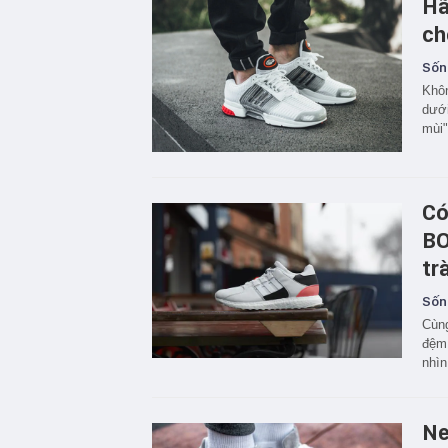
Hã
ch
Sốn
Khôn
dưới
mùi"
Có
BO
tr
Sốn
Cùng
đệm 
nhìn
Ne