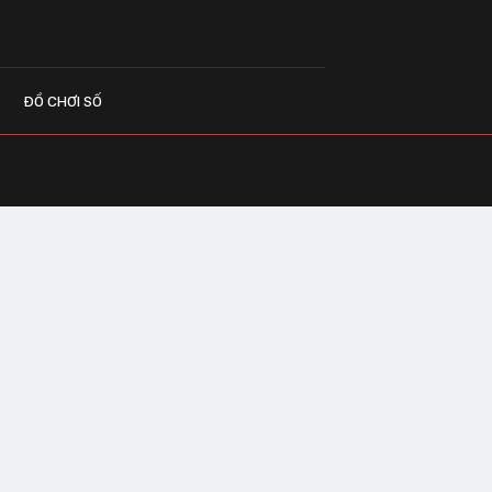
ĐỒ CHƠI SỐ
G CÁO
o.vn
 Center Building - Hapulico Complex, Số
, phường Thanh Xuân, thành phố Hà Nội
IÊN