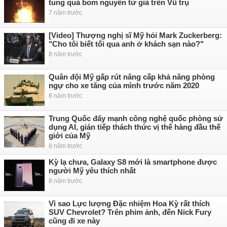
tung quả bom nguyên tử giả trên Vũ trụ
7 năm trước
[Video] Thượng nghị sĩ Mỹ hỏi Mark Zuckerberg:
"Cho tôi biết tối qua anh ở khách sạn nào?"
8 năm trước
Quân đội Mỹ gấp rút nâng cấp khả năng phòng
ngự cho xe tăng của mình trước năm 2020
8 năm trước
Trung Quốc đẩy mạnh công nghệ quốc phòng sử
dụng AI, gián tiếp thách thức vị thế hàng đầu thế
giới của Mỹ
8 năm trước
Kỳ lạ chưa, Galaxy S8 mới là smartphone được
người Mỹ yêu thích nhất
8 năm trước
Vì sao Lực lượng Đặc nhiệm Hoa Kỳ rất thích
SUV Chevrolet? Trên phim ảnh, đến Nick Fury
cũng đi xe này