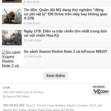
8 năm trước
Tin đồn: Quân đội Mỹ đang thử nghiệm "động
cơ phi vật lý" EM Drive trên máy bay không gian
X-37B
9 năm trước
Ngày 17/9: Diễn ra trận chiến lớn nhất trong lịch
sử nội chiến Hoa Kỳ
10 năm trước
So sánh Xiaomi Redmi Note 2 và InFocus M810T
10 năm trước
Xem thêm
GenK
Chịu trách nhiệm quản lý nội dung:
Bà Nguyễn Bích Minh
TRỤ SỞ HÀ NỘI:
Tầng 22, Tòa nhà Center Building, Hapulico Complex, Số 01, phố
Nguyễn Huy Tưởng, phường Thanh Xuân, thành phố Hà Nội