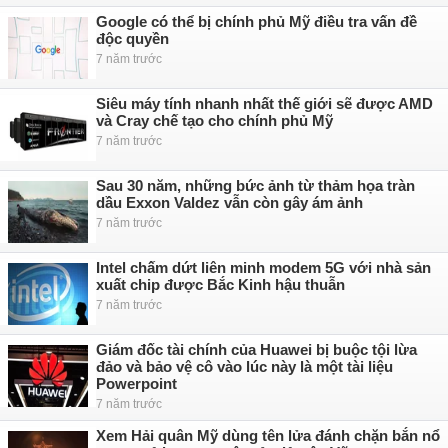
Google có thể bị chính phủ Mỹ điều tra vấn đề
độc quyền
7 năm trước
Siêu máy tính nhanh nhất thế giới sẽ được AMD
và Cray chế tạo cho chính phủ Mỹ
7 năm trước
Sau 30 năm, những bức ảnh từ thảm họa tràn
dầu Exxon Valdez vẫn còn gây ám ảnh
7 năm trước
Intel chấm dứt liên minh modem 5G với nhà sản
xuất chip được Bắc Kinh hậu thuẫn
7 năm trước
Giám đốc tài chính của Huawei bị buộc tội lừa
đảo và bảo vệ cô vào lúc này là một tài liệu
Powerpoint
7 năm trước
Xem Hải quân Mỹ dùng tên lửa đánh chặn bắn nổ