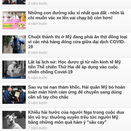
3 năm trước
Những con đường xấu xí nhất quả đất - nhìn là
chỉ muốn vác xe lên vai chạy bộ còn hơn!
4 năm trước
Chuột thành thị ở Mỹ đang phải ăn thịt đồng loại
vì các nhà hàng đóng cửa giữa đại dịch COVID-
19
6 năm trước
Lật lại lịch sử: Học được gì từ nền kinh tế Mỹ
tiền Thế chiến Thứ Hai để áp dụng vào cuộc
chiến chống Covid-19
6 năm trước
Sau vụ tai nạn thảm khốc, Hải quân Mỹ bỏ hoàn
toàn màn hình cảm ứng để chuyển sang dùng
cần số tay cho chắc
6 năm trước
Khiếu hài hước của người Nga trong cuộc đua
lên vũ trụ: thường xuyên trêu tức người Mỹ
bằng những món quà hàm ý "sâu cay"
7 năm trước