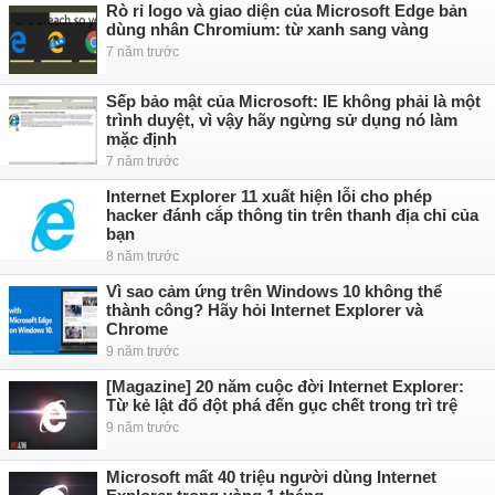
Rò rỉ logo và giao diện của Microsoft Edge bản
dùng nhân Chromium: từ xanh sang vàng
7 năm trước
Sếp bảo mật của Microsoft: IE không phải là một
trình duyệt, vì vậy hãy ngừng sử dụng nó làm
mặc định
7 năm trước
Internet Explorer 11 xuất hiện lỗi cho phép
hacker đánh cắp thông tin trên thanh địa chỉ của
bạn
8 năm trước
Vì sao cảm ứng trên Windows 10 không thể
thành công? Hãy hỏi Internet Explorer và
Chrome
9 năm trước
[Magazine] 20 năm cuộc đời Internet Explorer:
Từ kẻ lật đổ đột phá đến gục chết trong trì trệ
9 năm trước
Microsoft mất 40 triệu người dùng Internet