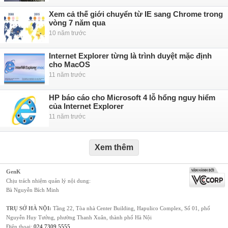
Xem cả thế giới chuyển từ IE sang Chrome trong
vòng 7 năm qua
10 năm trước
Internet Explorer từng là trình duyệt mặc định
cho MacOS
11 năm trước
HP báo cáo cho Microsoft 4 lỗ hổng nguy hiểm
của Internet Explorer
11 năm trước
Xem thêm
GenK
Chịu trách nhiệm quản lý nội dung:
Bà Nguyễn Bích Minh
TRỤ SỞ HÀ NỘI:
Tầng 22, Tòa nhà Center Building, Hapulico Complex, Số 01, phố
Nguyễn Huy Tưởng, phường Thanh Xuân, thành phố Hà Nội
Điện thoại:
024 7309 5555
.