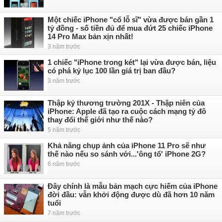
Một chiếc iPhone "cổ lỗ sĩ" vừa được bán gần 1
tỷ đồng - số tiền đủ để mua đứt 25 chiếc iPhone
14 Pro Max bản xịn nhất!
3 năm trước
1 chiếc "iPhone trong két" lại vừa được bán, liệu
có phá kỷ lục 100 lần giá trị ban đầu?
3 năm trước
Thập kỷ thương trường 201X - Thập niên của
iPhone: Apple đã tạo ra cuộc cách mạng tỷ đô
thay đổi thế giới như thế nào?
5 năm trước
Khả năng chụp ảnh của iPhone 11 Pro sẽ như
thế nào nếu so sánh với...'ông tổ' iPhone 2G?
6 năm trước
Đây chính là mẫu bản mạch cực hiếm của iPhone
đời đầu: vẫn khởi động được dù đã hơn 10 năm
tuổi
7 năm trước