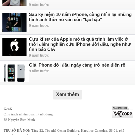
9 năm trước
Sắp kỷ niệm 10 năm iPhone, cùng nhìn lại những
hình ảnh thời nó vẫn còn "lạc hậu"
9 năm trước
Cựu kĩ sư của Apple mô tả quá trình làm việc ở
thời điểm nghiên cứu iPhone đời đầu, nghe như
tình báo CIA
9 năm trước
Giá iPhone đời đầu ngày càng trở nên điên rồ
9 năm trước
Xem thêm
GenK
Chịu trách nhiệm quản lý nội dung:
Bà Nguyễn Bích Minh
TRỤ SỞ HÀ NỘI:
Tầng 22, Tòa nhà Center Building, Hapulico Complex, Số 01, phố