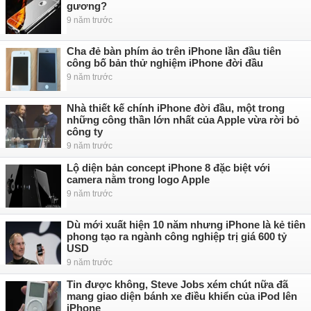
gương?
9 năm trước
Cha đẻ bàn phím ảo trên iPhone lần đầu tiên
công bố bản thử nghiệm iPhone đời đầu
9 năm trước
Nhà thiết kế chính iPhone đời đầu, một trong
những công thần lớn nhất của Apple vừa rời bỏ
công ty
9 năm trước
Lộ diện bản concept iPhone 8 đặc biệt với
camera nằm trong logo Apple
9 năm trước
Dù mới xuất hiện 10 năm nhưng iPhone là kẻ tiên
phong tạo ra ngành công nghiệp trị giá 600 tỷ
USD
9 năm trước
Tin được không, Steve Jobs xém chút nữa đã
mang giao diện bánh xe điều khiển của iPod lên
iPhone