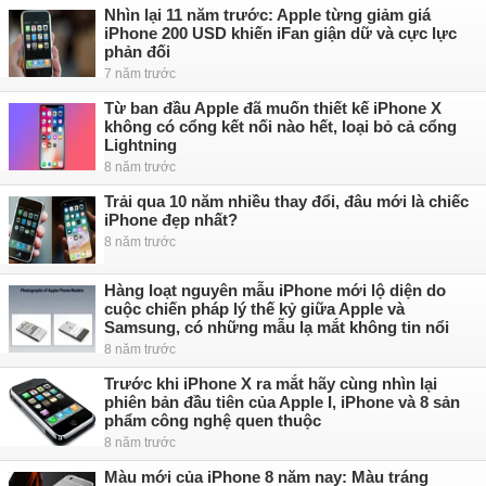
Nhìn lại 11 năm trước: Apple từng giảm giá
iPhone 200 USD khiến iFan giận dữ và cực lực
phản đối
7 năm trước
Từ ban đầu Apple đã muốn thiết kế iPhone X
không có cổng kết nối nào hết, loại bỏ cả cổng
Lightning
8 năm trước
Trải qua 10 năm nhiều thay đổi, đâu mới là chiếc
iPhone đẹp nhất?
8 năm trước
Hàng loạt nguyên mẫu iPhone mới lộ diện do
cuộc chiến pháp lý thế kỷ giữa Apple và
Samsung, có những mẫu lạ mắt không tin nổi
8 năm trước
Trước khi iPhone X ra mắt hãy cùng nhìn lại
phiên bản đầu tiên của Apple I, iPhone và 8 sản
phẩm công nghệ quen thuộc
8 năm trước
Màu mới của iPhone 8 năm nay: Màu tráng