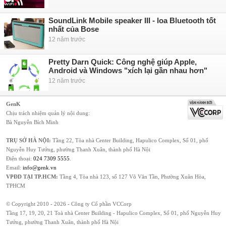
SoundLink Mobile speaker III - loa Bluetooth tốt
nhất của Bose
12 năm trước
Pretty Darn Quick: Công nghệ giúp Apple,
Android và Windows "xích lại gần nhau hơn"
12 năm trước
GenK
Chịu trách nhiệm quản lý nội dung:
Bà Nguyễn Bích Minh
TRỤ SỞ HÀ NỘI:
Tầng 22, Tòa nhà Center Building, Hapulico Complex, Số 01, phố
Nguyễn Huy Tưởng, phường Thanh Xuân, thành phố Hà Nội
Điện thoại:
024 7309 5555
.
Email:
info@genk.vn
VPĐD TẠI TP.HCM:
Tầng 4, Tòa nhà 123, số 127 Võ Văn Tần, Phường Xuân Hòa,
TPHCM
© Copyright 2010 - 2026 - Công ty Cổ phần VCCorp
Tầng 17, 19, 20, 21 Toà nhà Center Building - Hapulico Complex, Số 01, phố Nguyễn Huy
Tưởng, phường Thanh Xuân, thành phố Hà Nội