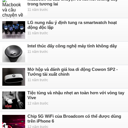
trong tương lai
11 năm trước
LG nung nấu ý định tung ra smartwatch hoạt
động độc lập
11 năm trước
Intel thúc đẩy công nghệ máy tính không dây
11 năm trước
Mở hộp và đánh giá loa di động Cowon SP2 -
Tướng tài xuất chinh
11 năm trước
Tiệc tùng và nhậu nhẹt an toàn hơn với vòng tay
Vive
12 năm trước
Chip 5G WiFi của Broadcom có thể được dùng
trên iPhone 6
12 năm trước