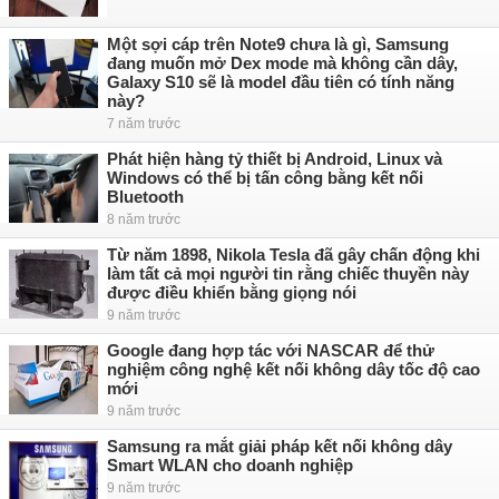
Một sợi cáp trên Note9 chưa là gì, Samsung
đang muốn mở Dex mode mà không cần dây,
Galaxy S10 sẽ là model đầu tiên có tính năng
này?
7 năm trước
Phát hiện hàng tỷ thiết bị Android, Linux và
Windows có thể bị tấn công bằng kết nối
Bluetooth
8 năm trước
Từ năm 1898, Nikola Tesla đã gây chấn động khi
làm tất cả mọi người tin rằng chiếc thuyền này
được điều khiển bằng giọng nói
9 năm trước
Google đang hợp tác với NASCAR để thử
nghiệm công nghệ kết nối không dây tốc độ cao
mới
9 năm trước
Samsung ra mắt giải pháp kết nối không dây
Smart WLAN cho doanh nghiệp
9 năm trước