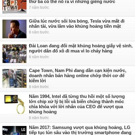
thứ ba có thể nổ ra vì những giếng nước
7 năm trước
Giữa lúc nước sôi lửa bỏng, Tesla vừa mất đi
nhân tài, vừa lâm vào khủng hoảng tiền mặt
8 năm trước
Đài Loan đang đối mặt khủng hoảng giấy vệ sinh,
người dân đổ xô đi mua vì lo cháy hàng
8 năm trước
Cape Town, Nam Phi đang dần cạn kiện nước,
doanh nhân bán hàng online chớp thời cơ để
kiếm lời
8 năm trước
Năm 1994, Intel đã từng thu hồi một số lượng
lớn chip xử lý bị lỗi và biến chúng thành móc
chìa khóa với lời nhắn của CEO để vượt qua
khủng hoảng
8 năm trước
Năm 2017: Samsung vượt qua khủng hoảng, LG
tiếp tục lún sâu vào thị trường smartphone đang