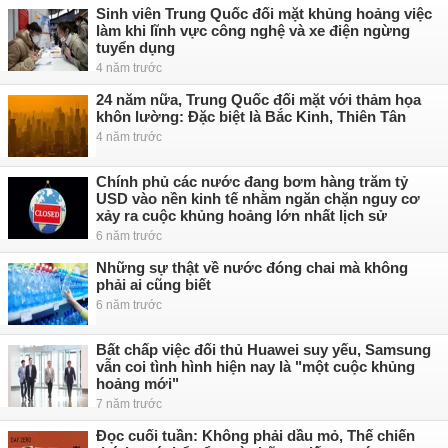
Sinh viên Trung Quốc đối mặt khủng hoảng việc
làm khi lĩnh vực công nghệ và xe điện ngừng
tuyển dụng
4 năm trước
24 năm nữa, Trung Quốc đối mặt với thảm họa
khôn lường: Đặc biệt là Bắc Kinh, Thiên Tân
4 năm trước
Chính phủ các nước đang bơm hàng trăm tỷ
USD vào nền kinh tế nhằm ngăn chặn nguy cơ
xảy ra cuộc khủng hoảng lớn nhất lịch sử
6 năm trước
Những sự thật về nước đóng chai mà không
phải ai cũng biết
6 năm trước
Bất chấp việc đối thủ Huawei suy yếu, Samsung
vẫn coi tình hình hiện nay là "một cuộc khủng
hoảng mới"
7 năm trước
Đọc cuối tuần: Không phải dầu mỏ, Thế chiến