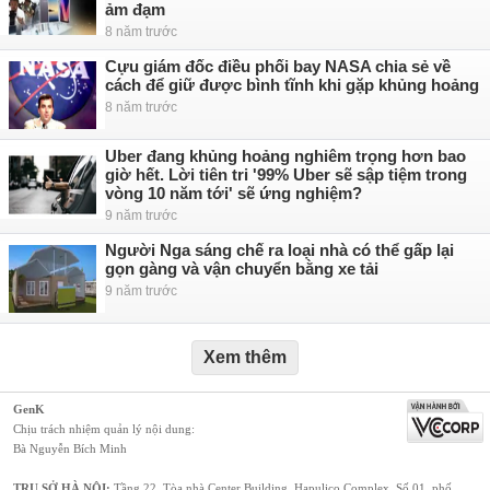
ảm đạm
8 năm trước
Cựu giám đốc điều phối bay NASA chia sẻ về
cách để giữ được bình tĩnh khi gặp khủng hoảng
8 năm trước
Uber đang khủng hoảng nghiêm trọng hơn bao
giờ hết. Lời tiên tri '99% Uber sẽ sập tiệm trong
vòng 10 năm tới' sẽ ứng nghiệm?
9 năm trước
Người Nga sáng chế ra loại nhà có thể gấp lại
gọn gàng và vận chuyển bằng xe tải
9 năm trước
Xem thêm
GenK
Chịu trách nhiệm quản lý nội dung:
Bà Nguyễn Bích Minh
TRỤ SỞ HÀ NỘI:
Tầng 22, Tòa nhà Center Building, Hapulico Complex, Số 01, phố