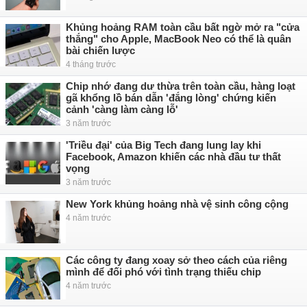
Khủng hoảng RAM toàn cầu bất ngờ mở ra "cửa
thắng" cho Apple, MacBook Neo có thể là quân
bài chiến lược
4 tháng trước
Chip nhớ đang dư thừa trên toàn cầu, hàng loạt
gã khổng lồ bán dẫn 'đắng lòng' chứng kiến
cảnh 'càng làm càng lỗ'
3 năm trước
'Triều đại' của Big Tech đang lung lay khi
Facebook, Amazon khiến các nhà đầu tư thất
vọng
3 năm trước
New York khủng hoảng nhà vệ sinh công cộng
4 năm trước
Các công ty đang xoay sở theo cách của riêng
mình để đối phó với tình trạng thiếu chip
4 năm trước