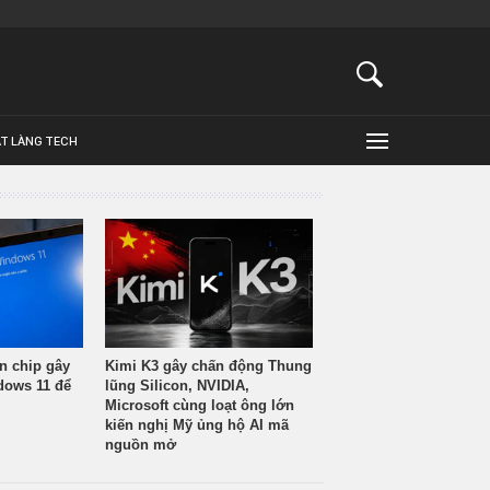
ẬT LÀNG TECH
n chip gây
Kimi K3 gây chấn động Thung
ndows 11 để
lũng Silicon, NVIDIA,
Microsoft cùng loạt ông lớn
kiến nghị Mỹ ủng hộ AI mã
nguồn mở