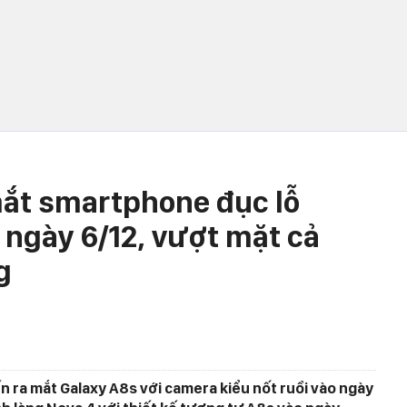
 mắt smartphone đục lỗ
 ngày 6/12, vượt mặt cả
g
 ra mắt Galaxy A8s với camera kiểu nốt ruồi vào ngày