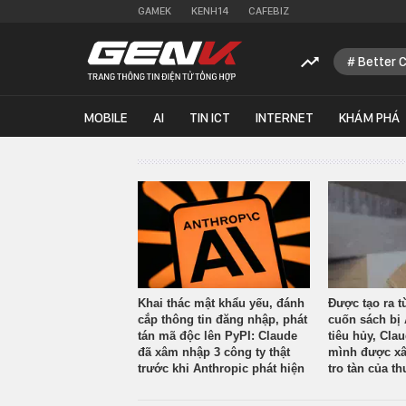
GAMEK
KENH14
CAFEBIZ
Better 
MOBILE
AI
TIN ICT
INTERNET
KHÁM PHÁ
Khai thác mật khẩu yếu, đánh
Được tạo ra t
cắp thông tin đăng nhập, phát
cuốn sách bị 
tán mã độc lên PyPI: Claude
tiêu hủy, Cla
đã xâm nhập 3 công ty thật
mình được xâ
trước khi Anthropic phát hiện
tro tàn của th