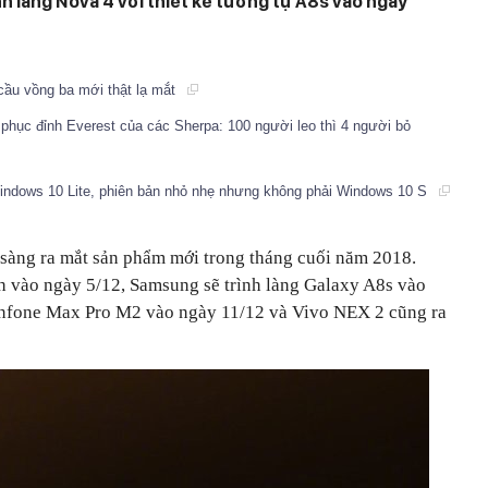
h làng Nova 4 với thiết kế tương tự A8s vào ngày
 cầu vồng ba mới thật lạ mắt
 phục đỉnh Everest của các Sherpa: 100 người leo thì 4 người bỏ
 Windows 10 Lite, phiên bản nhỏ nhẹ nhưng không phải Windows 10 S
sàng ra mắt sản phẩm mới trong tháng cuối năm 2018.
h vào ngày 5/12, Samsung sẽ trình làng Galaxy A8s vào
Zenfone Max Pro M2 vào ngày 11/12 và Vivo NEX 2 cũng ra