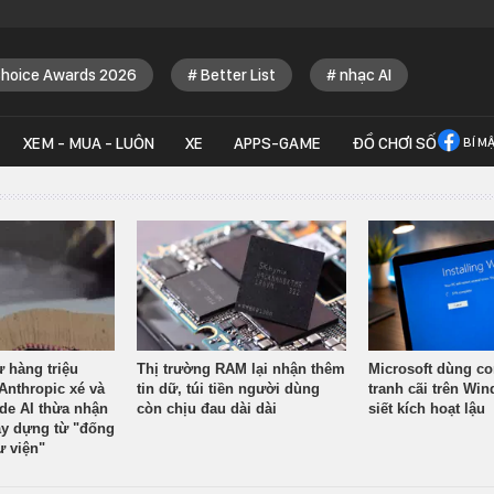
Choice Awards 2026
Better List
nhạc AI
XEM - MUA - LUÔN
XE
APPS-GAME
ĐỒ CHƠI SỐ
BÍ M
ừ hàng triệu
Thị trường RAM lại nhận thêm
Microsoft dùng co
Anthropic xé và
tin dữ, túi tiền người dùng
tranh cãi trên Wi
ude AI thừa nhận
còn chịu đau dài dài
siết kích hoạt lậu
y dựng từ "đống
ư viện"