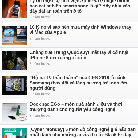
Lý do thực sự cho việc Apple và Google muốn
bạn cai nghiện smartphone là gì? Hãy nhìn vào
dây đai an toàn trên ô tô
8 năm trước
10 lý do vì sao nên mua máy tính Windows thay
vì Mac của Apple
8 năm trước
Chàng trai Trung Quốc suýt mất tay vì cố nhặt
iPhone 8 rơi xuống xí xổm
8 năm trước
“Bộ ba TV thần thánh" của CES 2018 là cách
Samsung thay đổi và tăng cường trải nghiệm
người dùng
8 năm trước
Dock sạc EGo – món quà sành điệu và thời
thượng dành cho người yêu công nghệ
8 năm trước
[Cyber Monday] 5 món đồ công nghệ giá hấp dẫn
nhất dành cho những ai vừa bỏ lỡ Black Friday