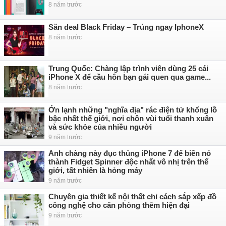
8 năm trước
Săn deal Black Friday – Trúng ngay IphoneX
8 năm trước
Trung Quốc: Chàng lập trình viên dùng 25 cái
iPhone X để cầu hôn bạn gái quen qua game...
8 năm trước
Ớn lạnh những "nghĩa địa" rác điện tử khổng lồ
bậc nhất thế giới, nơi chôn vùi tuổi thanh xuân
và sức khỏe của nhiều người
9 năm trước
Anh chàng này đục thủng iPhone 7 để biến nó
thành Fidget Spinner độc nhất vô nhị trên thế
giới, tất nhiên là hỏng máy
9 năm trước
Chuyên gia thiết kế nội thất chỉ cách sắp xếp đồ
công nghệ cho căn phòng thêm hiện đại
9 năm trước