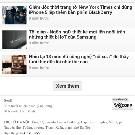
Giám đốc thời trang tờ New York Times chỉ dùng
iPhone 5 lắp thêm bàn phím BlackBerry
9 năm trước
Tối giản - Ngôn ngữ thiết kế mới lên ngôi trên
những thiết bị IoT của Samsung
9 năm trước
Nhìn lại 13 món đồ công nghệ “cổ xưa” để thấy
tuổi thơ dữ dội như thế nào
9 năm trước
Xem thêm
GenK
Chịu trách nhiệm quản lý nội dung:
Bà Nguyễn Bích Minh
TRỤ SỞ HÀ NỘI:
Tầng 22, Tòa nhà Center Building, Hapulico Complex, Số 01, phố
Nguyễn Huy Tưởng, phường Thanh Xuân, thành phố Hà Nội
Điện thoại:
024 7309 5555
.