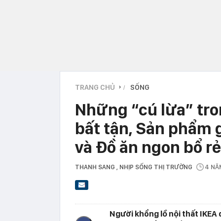
TRANG CHỦ
SỐNG
›
Những “cú lừa” tro
bất tận, Sản phẩm 
và Đồ ăn ngon bổ rẻ
THANH SANG
, NHỊP SỐNG THỊ TRƯỜNG
4 NĂ
Người khổng lồ nội thất IKEA 