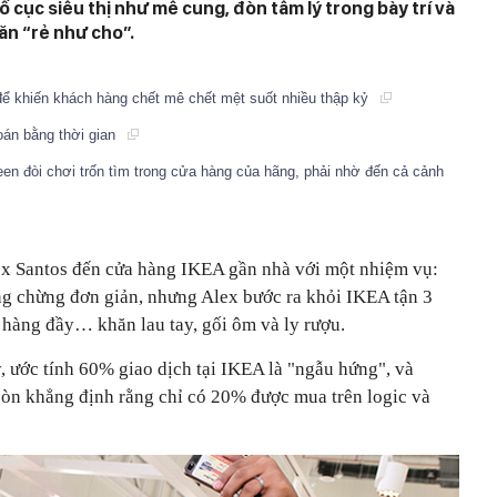
ố cục siêu thị như mê cung, đòn tâm lý trong bày trí và
ăn “rẻ như cho”.
ể khiến khách hàng chết mê chết mệt suốt nhiều thập kỷ
oán bằng thời gian
een đòi chơi trốn tìm trong cửa hàng của hãng, phải nhờ đến cả cảnh
ex Santos đến cửa hàng IKEA gần nhà với một nhiệm vụ:
g chừng đơn giản, nhưng Alex bước ra khỏi IKEA tận 3
 hàng đầy… khăn lau tay, gối ôm và ly rượu.
, ước tính 60% giao dịch tại IKEA là "ngẫu hứng", và
òn khẳng định rằng chỉ có 20% được mua trên logic và