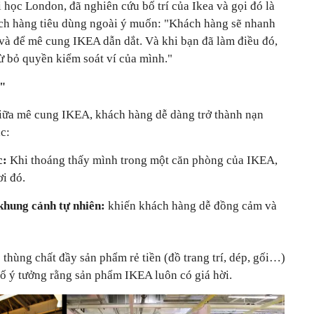
i học London, đã nghiên cứu bố trí của Ikea và gọi đó là
ách hàng tiêu dùng ngoài ý muốn: "Khách hàng sẽ nhanh
à để mê cung IKEA dẫn dắt. Và khi bạn đã làm điều đó,
ừ bỏ quyền kiểm soát ví của mình."
á"
iữa mê cung IKEA, khách hàng dễ dàng trở thành nạn
c:
c:
Khi thoáng thấy mình trong một căn phòng của IKEA,
ơi đó.
khung cảnh tự nhiên:
khiến khách hàng dễ đồng cảm và
thùng chất đầy sản phẩm rẻ tiền (đồ trang trí, dép, gối…)
ố ý tưởng rằng sản phẩm IKEA luôn có giá hời.