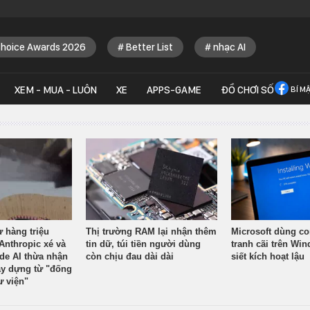
Choice Awards 2026
Better List
nhạc AI
XEM - MUA - LUÔN
XE
APPS-GAME
ĐỒ CHƠI SỐ
BÍ M
ừ hàng triệu
Thị trường RAM lại nhận thêm
Microsoft dùng co
Anthropic xé và
tin dữ, túi tiền người dùng
tranh cãi trên Wi
ude AI thừa nhận
còn chịu đau dài dài
siết kích hoạt lậu
y dựng từ "đống
ư viện"