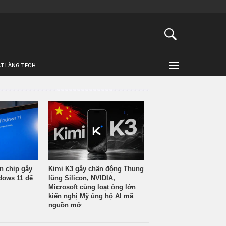
ẬT LÀNG TECH
n chip gây
Kimi K3 gây chấn động Thung
ndows 11 để
lũng Silicon, NVIDIA,
Microsoft cùng loạt ông lớn
kiến nghị Mỹ ủng hộ AI mã
nguồn mở