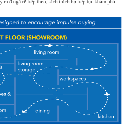
y ra ở ngã rẽ tiếp theo, kích thích họ tiếp tục khám phá