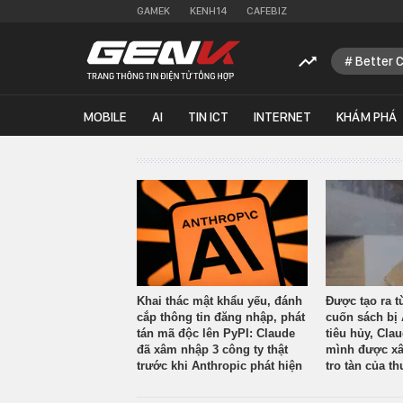
GAMEK
KENH14
CAFEBIZ
Better 
MOBILE
AI
TIN ICT
INTERNET
KHÁM PHÁ
Khai thác mật khẩu yếu, đánh
Được tạo ra t
cắp thông tin đăng nhập, phát
cuốn sách bị 
tán mã độc lên PyPI: Claude
tiêu hủy, Cla
đã xâm nhập 3 công ty thật
mình được xâ
trước khi Anthropic phát hiện
tro tàn của th