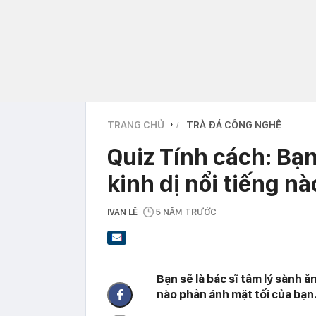
TRANG CHỦ
TRÀ ĐÁ CÔNG NGHỆ
›
Quiz Tính cách: Bạ
kinh dị nổi tiếng nà
IVAN LÊ
5 NĂM TRƯỚC
Bạn sẽ là bác sĩ tâm lý sành 
nào phản ánh mặt tối của bạn