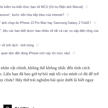
khó kiểm tra kiến thức bạn về MCU (Vũ trụ Điện ảnh Marvel)
averse", bước tiến hóa tiếp theo của Internet?
ôn" ảnh chụp do iPhone 13 Pro Max hay Samsung Galaxy Z Fold3 !
", liệu các bạn biết được bao nhiêu về tất cả các vụ sập diện rộng của
 về tinh dịch - tinh trùng
n quan tâm đến dòng iPhone mới này tới mức nào!
a nhân vật chính, không thể không nhắc đến tính cách
 Liệu bạn đã bao giờ tự hỏi mặt tối của mình có đủ để trở
y chưa? Hãy thử trải nghiệm bài quiz dưới là biết ngay