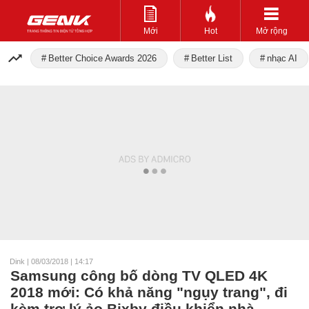
Mới
Hot
Mở rộng
Better Choice Awards 2026
Better List
nhạc AI
Dink
|
08/03/2018 | 14:17
Samsung công bố dòng TV QLED 4K
2018 mới: Có khả năng "ngụy trang", đi
kèm trợ lý ảo Bixby điều khiển nhà