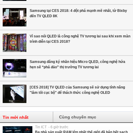
Samsung tại CES 2018: 4 đột phá mạnh mẽ nhất, từ Bixby
đến TV QLED 8K
Vì sao nói QLED là công nghệ TV tương lai sau khi xem màn
trình diễn tại CES 2018?
Samsung đăng ký nhãn hiệu Micro QLED, công nghệ hứa
hẹn sẽ “phá đảo” thị trường TV tương lai
[CES 2018] TV QLED của Samsung sẽ sử dụng tính năng
"làm tối cục bộ" để thách thức công nghệ OLED
Cùng chuyên mục
Tin mới nhất
Tin ICT - 6 giờ trước
Ba nhà sản xuất RAM lớn nhất thế giới đã bán hết sạch