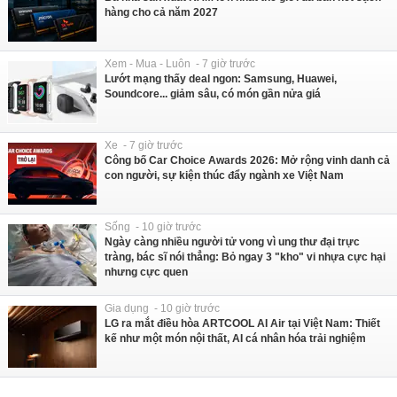
hàng cho cả năm 2027
Xem - Mua - Luôn - 7 giờ trước
Lướt mạng thấy deal ngon: Samsung, Huawei,
Soundcore... giảm sâu, có món gần nửa giá
Xe - 7 giờ trước
Công bố Car Choice Awards 2026: Mở rộng vinh danh cả
con người, sự kiện thúc đẩy ngành xe Việt Nam
Sống - 10 giờ trước
Ngày càng nhiều người tử vong vì ung thư đại trực
tràng, bác sĩ nói thẳng: Bỏ ngay 3 "kho" vi nhựa cực hại
nhưng cực quen
Gia dụng - 10 giờ trước
LG ra mắt điều hòa ARTCOOL AI Air tại Việt Nam: Thiết
kế như một món nội thất, AI cá nhân hóa trải nghiệm