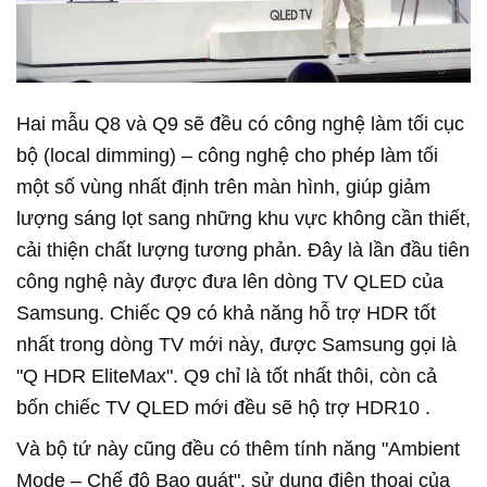
Hai mẫu Q8 và Q9 sẽ đều có công nghệ làm tối cục
bộ (local dimming) – công nghệ cho phép làm tối
một số vùng nhất định trên màn hình, giúp giảm
lượng sáng lọt sang những khu vực không cần thiết,
cải thiện chất lượng tương phản. Đây là lần đầu tiên
công nghệ này được đưa lên dòng TV QLED của
Samsung. Chiếc Q9 có khả năng hỗ trợ HDR tốt
nhất trong dòng TV mới này, được Samsung gọi là
"Q HDR EliteMax". Q9 chỉ là tốt nhất thôi, còn cả
bốn chiếc TV QLED mới đều sẽ hộ trợ HDR10 .
Và bộ tứ này cũng đều có thêm tính năng "Ambient
Mode – Chế độ Bao quát", sử dụng điện thoại của