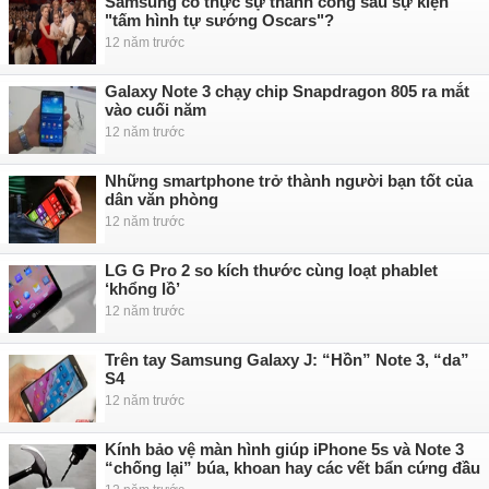
Samsung có thực sự thành công sau sự kiện
"tấm hình tự sướng Oscars"?
12 năm trước
Galaxy Note 3 chạy chip Snapdragon 805 ra mắt
vào cuối năm
12 năm trước
Những smartphone trở thành người bạn tốt của
dân văn phòng
12 năm trước
LG G Pro 2 so kích thước cùng loạt phablet
‘khổng lồ’
12 năm trước
Trên tay Samsung Galaxy J: “Hồn” Note 3, “da”
S4
12 năm trước
Kính bảo vệ màn hình giúp iPhone 5s và Note 3
“chống lại” búa, khoan hay các vết bẩn cứng đầu