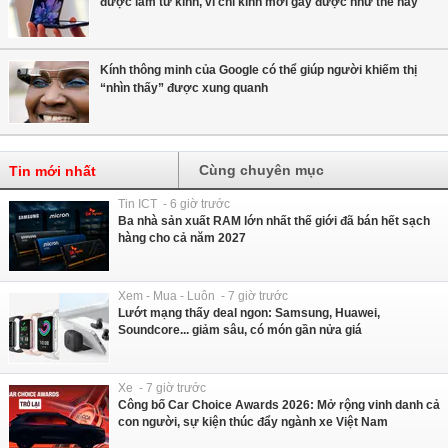
được làm từ kính, vì chỉ kính mới gãy được như thế này
Kính thông minh của Google có thể giúp người khiếm thị
“nhìn thấy” được xung quanh
Cùng chuyên mục
Tin mới nhất
Tin ICT - 6 giờ trước
Ba nhà sản xuất RAM lớn nhất thế giới đã bán hết sạch
hàng cho cả năm 2027
Xem - Mua - Luôn - 7 giờ trước
Lướt mạng thấy deal ngon: Samsung, Huawei,
Soundcore... giảm sâu, có món gần nửa giá
Xe - 7 giờ trước
Công bố Car Choice Awards 2026: Mở rộng vinh danh cả
con người, sự kiện thúc đẩy ngành xe Việt Nam