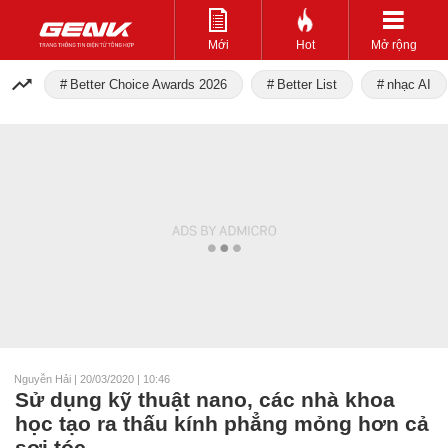
Mới
Hot
Mở rộng
Better Choice Awards 2026
Better List
nhạc AI
Nguyễn Hải
|
20/03/2020 | 10:46
Sử dụng kỹ thuật nano, các nhà khoa
học tạo ra thấu kính phẳng mỏng hơn cả
sợi tóc