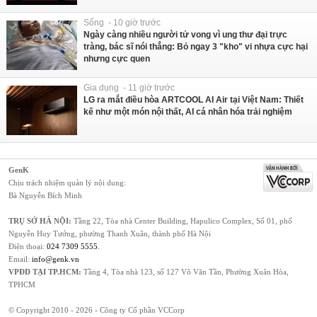
Sống - 10 giờ trước
Ngày càng nhiều người tử vong vì ung thư đại trực
tràng, bác sĩ nói thẳng: Bỏ ngay 3 "kho" vi nhựa cực hại
nhưng cực quen
Gia dụng - 11 giờ trước
LG ra mắt điều hòa ARTCOOL AI Air tại Việt Nam: Thiết
kế như một món nội thất, AI cá nhân hóa trải nghiệm
GenK
Chịu trách nhiệm quản lý nội dung:
Bà Nguyễn Bích Minh
TRỤ SỞ HÀ NỘI:
Tầng 22, Tòa nhà Center Building, Hapulico Complex, Số 01, phố
Nguyễn Huy Tưởng, phường Thanh Xuân, thành phố Hà Nội
Điện thoại:
024 7309 5555
.
Email:
info@genk.vn
VPĐD TẠI TP.HCM:
Tầng 4, Tòa nhà 123, số 127 Võ Văn Tần, Phường Xuân Hòa,
TPHCM
© Copyright 2010 - 2026 - Công ty Cổ phần VCCorp