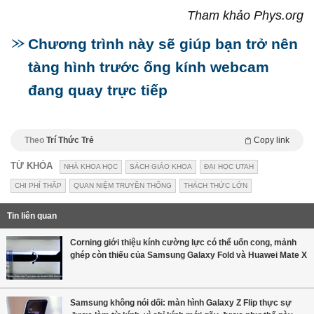
Tham khảo Phys.org
Chương trình này sẽ giúp bạn trở nên
tàng hình trước ống kính webcam
đang quay trực tiếp
Theo
Trí Thức Trẻ
Copy link
TỪ KHÓA
NHÀ KHOA HỌC
SÁCH GIÁO KHOA
ĐẠI HỌC UTAH
CHI PHÍ THẤP
QUAN NIỆM TRUYỀN THỐNG
THÁCH THỨC LỚN
Tin liên quan
Corning giới thiệu kính cường lực có thể uốn cong, mảnh
ghép còn thiếu của Samsung Galaxy Fold và Huawei Mate X
Samsung không nói dối: màn hình Galaxy Z Flip thực sự