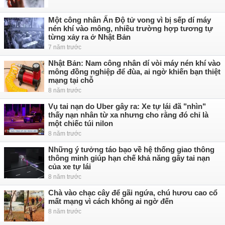
Một công nhân Ấn Độ tử vong vì bị sếp dí máy
nén khí vào mông, nhiều trường hợp tương tự
từng xảy ra ở Nhật Bản
7 năm trước
Nhật Bản: Nam công nhân dí vòi máy nén khí vào
mông đồng nghiệp để đùa, ai ngờ khiến bạn thiệt
mạng tại chỗ
8 năm trước
Vụ tai nạn do Uber gây ra: Xe tự lái đã "nhìn"
thấy nạn nhân từ xa nhưng cho rằng đó chỉ là
một chiếc túi nilon
8 năm trước
Những ý tưởng táo bạo về hệ thống giao thông
thông minh giúp hạn chế khả năng gây tai nạn
của xe tự lái
8 năm trước
Chà vào chạc cây để gãi ngứa, chú hươu cao cổ
mất mạng vì cách không ai ngờ đến
8 năm trước