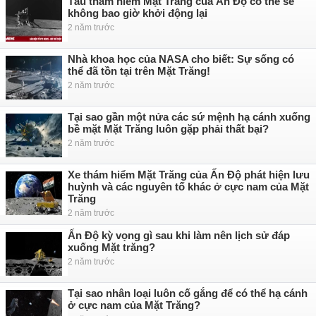
Tàu thám hiểm Mặt Trăng của Ấn Độ có thể sẽ
không bao giờ khởi động lại
2 năm trước
Nhà khoa học của NASA cho biết: Sự sống có
thể đã tồn tại trên Mặt Trăng!
2 năm trước
Tại sao gần một nửa các sứ mệnh hạ cánh xuống
bề mặt Mặt Trăng luôn gặp phải thất bại?
2 năm trước
Xe thám hiểm Mặt Trăng của Ấn Độ phát hiện lưu
huỳnh và các nguyên tố khác ở cực nam của Mặt
Trăng
2 năm trước
Ấn Độ kỳ vọng gì sau khi làm nên lịch sử đáp
xuống Mặt trăng?
2 năm trước
Tại sao nhân loại luôn cố gắng để có thể hạ cánh
ở cực nam của Mặt Trăng?