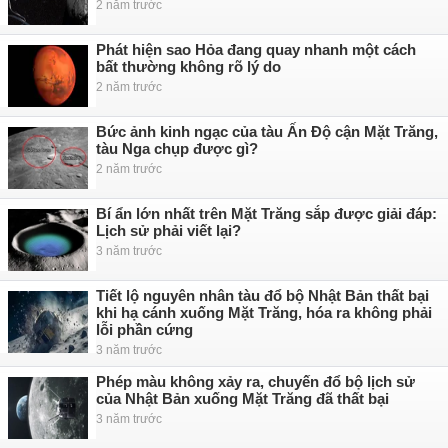
2 năm trước
Phát hiện sao Hỏa đang quay nhanh một cách
bất thường không rõ lý do
2 năm trước
Bức ảnh kinh ngạc của tàu Ấn Độ cận Mặt Trăng,
tàu Nga chụp được gì?
2 năm trước
Bí ẩn lớn nhất trên Mặt Trăng sắp được giải đáp:
Lịch sử phải viết lại?
3 năm trước
Tiết lộ nguyên nhân tàu đổ bộ Nhật Bản thất bại
khi hạ cánh xuống Mặt Trăng, hóa ra không phải
lỗi phần cứng
3 năm trước
Phép màu không xảy ra, chuyến đổ bộ lịch sử
của Nhật Bản xuống Mặt Trăng đã thất bại
3 năm trước