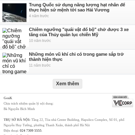
Trung Quốc sử dụng năng lượng hạt nhân để
thực hiện sứ mệnh tới sao Hải Vương
4 năm trước
Chiêm ngưỡng "quái vật đổ bộ" chở được 3 xe
tăng của Thủy quân lục chiến Mỹ
10 năm trước
Những món vũ khí chỉ có trong game sắp trở
thành hiện thực
11 năm trước
Xem thêm
GenK
Chịu trách nhiệm quản lý nội dung:
Bà Nguyễn Bích Minh
TRỤ SỞ HÀ NỘI:
Tầng 22, Tòa nhà Center Building, Hapulico Complex, Số 01, phố
Nguyễn Huy Tưởng, phường Thanh Xuân, thành phố Hà Nội
Điện thoại:
024 7309 5555
.