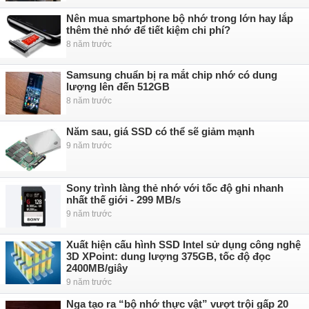
Nên mua smartphone bộ nhớ trong lớn hay lắp
thêm thẻ nhớ để tiết kiệm chi phí?
8 năm trước
Samsung chuẩn bị ra mắt chip nhớ có dung
lượng lên đến 512GB
8 năm trước
Năm sau, giá SSD có thể sẽ giảm mạnh
9 năm trước
Sony trình làng thẻ nhớ với tốc độ ghi nhanh
nhất thế giới - 299 MB/s
9 năm trước
Xuất hiện cấu hình SSD Intel sử dụng công nghệ
3D XPoint: dung lượng 375GB, tốc độ đọc
2400MB/giây
9 năm trước
Nga tạo ra “bộ nhớ thực vật” vượt trội gấp 20