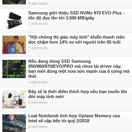
6 năm trước
Samsung giới thiệu SSD NVMe 970 EVO Plus -
tốc độ đọc lên tới 3.500 MB/giây
7 năm trước
"Hội chứng thị giác máy tính" khiến thanh niên
đọc chậm hơn 14% so với người trên 65 tuổi
7 năm trước
Nếu đang dùng SSD Samsung
950/960/970/EVO/PRO mà chưa tải driver này,
bạn mới dùng một nửa sức mạnh của ổ cứng mà
thôi
7 năm trước
Đây sẽ là thời điểm thích hợp nếu bạn muốn lên
đời máy tính mới
8 năm trước
Loạt Notebook tích hợp Optane Memory của
Intel sẽ cập bến từ quý 2/2018
8 năm trước