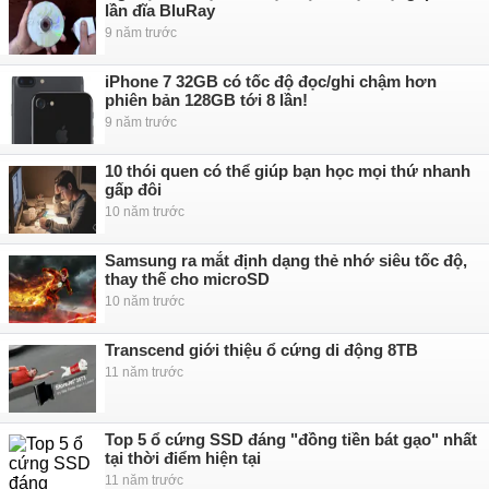
lần đĩa BluRay
9 năm trước
iPhone 7 32GB có tốc độ đọc/ghi chậm hơn
phiên bản 128GB tới 8 lần!
9 năm trước
10 thói quen có thể giúp bạn học mọi thứ nhanh
gấp đôi
10 năm trước
Samsung ra mắt định dạng thẻ nhớ siêu tốc độ,
thay thế cho microSD
10 năm trước
Transcend giới thiệu ổ cứng di động 8TB
11 năm trước
Top 5 ổ cứng SSD đáng "đồng tiền bát gạo" nhất
tại thời điểm hiện tại
11 năm trước