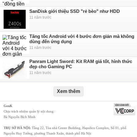
SanDisk giới thiệu SSD "rẻ bèo" như HDD
11 năm trước
Tăng tốc Android với 4 bước đơn giản mà không
dùng đến ứng dụng
11 năm trước
Panram Light Sword: Kit RAM giá tốt, hình thức
đẹp cho Gaming PC
11 năm trước
Xem thêm
GenK
Chịu trách nhiệm quản lý nội dung:
Bà Nguyễn Bích Minh
TRỤ SỞ HÀ NỘI:
Tầng 22, Tòa nhà Center Building, Hapulico Complex, Số 01, phố
Nguyễn Huy Tưởng, phường Thanh Xuân, thành phố Hà Nội