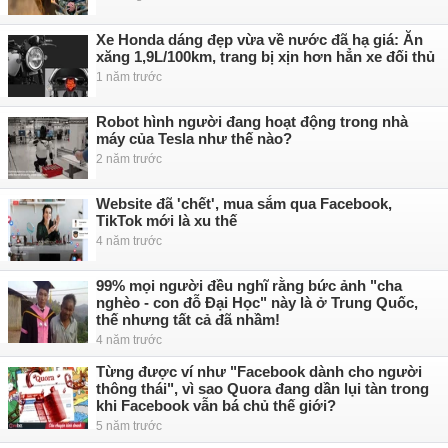
Xe Honda dáng đẹp vừa về nước đã hạ giá: Ăn
xăng 1,9L/100km, trang bị xịn hơn hẳn xe đối thủ
1 năm trước
Robot hình người đang hoạt động trong nhà
máy của Tesla như thế nào?
2 năm trước
Website đã 'chết', mua sắm qua Facebook,
TikTok mới là xu thế
4 năm trước
99% mọi người đều nghĩ rằng bức ảnh "cha
nghèo - con đỗ Đại Học" này là ở Trung Quốc,
thế nhưng tất cả đã nhầm!
4 năm trước
Từng được ví như "Facebook dành cho người
thông thái", vì sao Quora đang dần lụi tàn trong
khi Facebook vẫn bá chủ thế giới?
5 năm trước