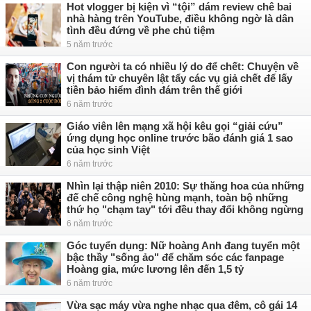
Hot vlogger bị kiện vì “tội” dám review chê bai
nhà hàng trên YouTube, điều không ngờ là dân
tình đều đứng về phe chủ tiệm
5 năm trước
Con người ta có nhiều lý do để chết: Chuyện về
vị thám tử chuyên lật tẩy các vụ giả chết để lấy
tiền bảo hiểm đình đám trên thế giới
6 năm trước
Giáo viên lên mạng xã hội kêu gọi “giải cứu”
ứng dụng học online trước bão đánh giá 1 sao
của học sinh Việt
6 năm trước
Nhìn lại thập niên 2010: Sự thăng hoa của những
đế chế công nghệ hùng mạnh, toàn bộ những
thứ họ "chạm tay" tới đều thay đổi không ngừng
6 năm trước
Góc tuyển dụng: Nữ hoàng Anh đang tuyển một
bậc thầy "sống ảo" để chăm sóc các fanpage
Hoàng gia, mức lương lên đến 1,5 tỷ
6 năm trước
Vừa sạc máy vừa nghe nhạc qua đêm, cô gái 14