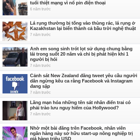
tuổi thiệt mạng vì nổ pin điện thoại
6 năm trước
Lá rụng thường bị tống vào thùng rác, lá rụng ở
Kazakhstan lại biến thành cả bầu trời nghệ thuật
7 năm trước
Anh em song sinh trót lọt sử dụng chung bằng
lái trong suốt 20 năm và chỉ bị phát hiện khi 1
người bị hói
7 năm trước
Cảnh sát New Zealand đăng tweet yêu cầu người
dân ngừng kêu ca rằng Facebook và Instagram
đang sập
7 năm trước
Lãng mạn hóa những tên sát nhân điển trai có
phải trào lưu nguy hiểm của Hollywood?
7 năm trước
Nhờ một bài đăng trên Facebook, nhân viên
ngân hàng này sở hữu start-up nông nghiệp trị
giá hàng triệu USD