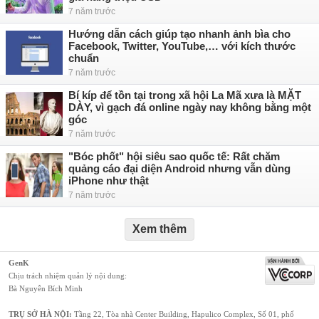
7 năm trước
Hướng dẫn cách giúp tạo nhanh ảnh bìa cho
Facebook, Twitter, YouTube,… với kích thước
chuẩn
7 năm trước
Bí kíp để tồn tại trong xã hội La Mã xưa là MẶT
DÀY, vì gạch đá online ngày nay không bằng một
góc
7 năm trước
"Bóc phốt" hội siêu sao quốc tế: Rất chăm
quảng cáo đại diện Android nhưng vẫn dùng
iPhone như thật
7 năm trước
Xem thêm
GenK
Chịu trách nhiệm quản lý nội dung:
Bà Nguyễn Bích Minh
TRỤ SỞ HÀ NỘI:
Tầng 22, Tòa nhà Center Building, Hapulico Complex, Số 01, phố