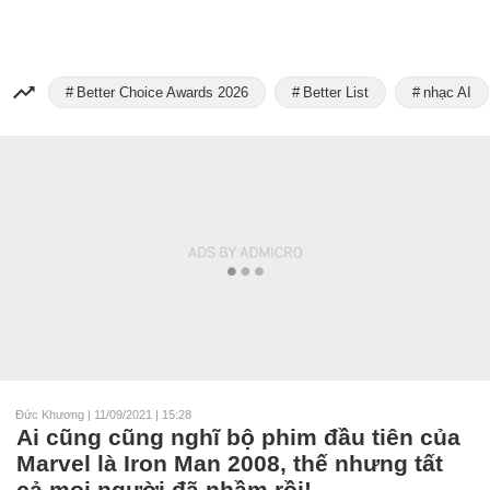
Better Choice Awards 2026
Better List
nhạc AI
Đức Khương
|
11/09/2021 | 15:28
Ai cũng cũng nghĩ bộ phim đầu tiên của
Marvel là Iron Man 2008, thế nhưng tất
cả mọi người đã nhầm rồi!