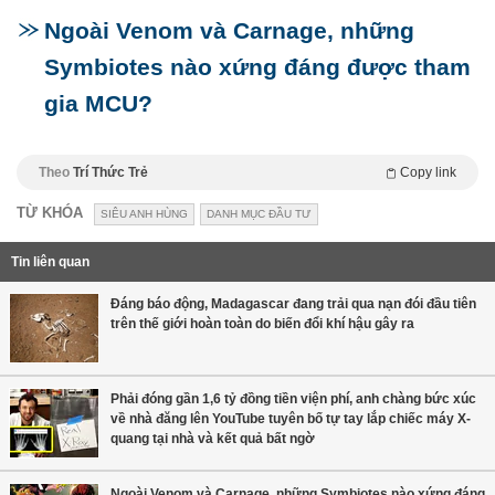
Ngoài Venom và Carnage, những
Symbiotes nào xứng đáng được tham
gia MCU?
Theo
Trí Thức Trẻ
Copy link
TỪ KHÓA
SIÊU ANH HÙNG
DANH MỤC ĐẦU TƯ
Tin liên quan
Đáng báo động, Madagascar đang trải qua nạn đói đầu tiên
trên thế giới hoàn toàn do biến đổi khí hậu gây ra
Phải đóng gần 1,6 tỷ đồng tiền viện phí, anh chàng bức xúc
về nhà đăng lên YouTube tuyên bố tự tay lắp chiếc máy X-
quang tại nhà và kết quả bất ngờ
Ngoài Venom và Carnage, những Symbiotes nào xứng đáng