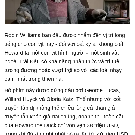
Robin Williams ban đầu được nhắm đến vị trí lồng
tiếng cho con vịt này - đối với bất kỳ ai không biết,
Howard là một con vịt hình người - một sinh vật
ngoài Trái Đất, có khả năng nhận thức và trí tuệ
tương đương hoặc vượt trội so với các loài nhạy
cảm nhất trong thiên hà.
Bộ phim này được đứng đầu bởi George Lucas,
Willard Huyck và Gloria Katz. Thế nhưng với cốt
truyện lập dị không thể chiều lòng cả khán giả
truyện lẫn khán giả đại chúng, doanh thu toàn cầu
của Howard the Duck chỉ vỏn vẹn 38 triệu USD,
trong khi đó kinh phí phải bỏ ra lên tới 40 triệu USD,