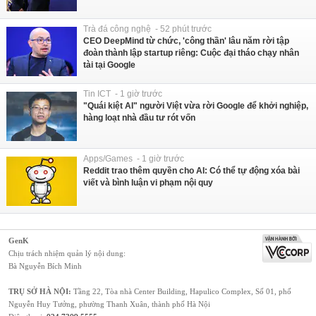
Trà đá công nghệ - 52 phút trước
CEO DeepMind từ chức, 'công thần' lâu năm rời tập
đoàn thành lập startup riêng: Cuộc đại tháo chạy nhân
tài tại Google
Tin ICT - 1 giờ trước
"Quái kiệt AI" người Việt vừa rời Google để khởi nghiệp,
hàng loạt nhà đầu tư rót vốn
Apps/Games - 1 giờ trước
Reddit trao thêm quyền cho AI: Có thể tự động xóa bài
viết và bình luận vi phạm nội quy
GenK
Chịu trách nhiệm quản lý nội dung:
Bà Nguyễn Bích Minh
TRỤ SỞ HÀ NỘI:
Tầng 22, Tòa nhà Center Building, Hapulico Complex, Số 01, phố
Nguyễn Huy Tưởng, phường Thanh Xuân, thành phố Hà Nội