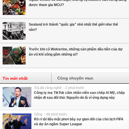
được tham gia MCU?
Sealand trở thành "quốc gia" nhỏ nhất thế giới như thế
nào?
Trước khi có Wolverine, những sản phẩm đầu tiên của dự
án vũ khí sống gồm những ai?
Cùng chuyên mục
Tin mới nhất
Trà đá công nghệ - 2 phút trước
Công ty mẹ TikTok cấm nhân viên sao chép AI Mỹ, chấp
nhận đi sau đối thủ: Nguyên do là vì ứng dụng này
Sống - 48 phút trước
Rò rỉ tài liệu mật phơi bày sự gian dối của chủ tịch FIFA
và dự án ngầm Super League