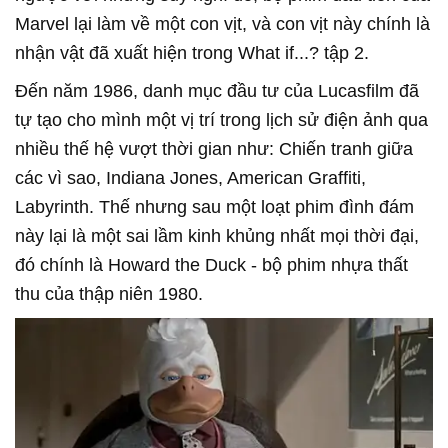
Marvel lại làm về một con vịt, và con vịt này chính là
nhận vật đã xuất hiện trong What if...? tập 2.
Đến năm 1986, danh mục đầu tư của Lucasfilm đã
tự tạo cho mình một vị trí trong lịch sử điện ảnh qua
nhiều thế hệ vượt thời gian như: Chiến tranh giữa
các vì sao, Indiana Jones, American Graffiti,
Labyrinth. Thế nhưng sau một loạt phim đình đám
này lại là một sai lầm kinh khủng nhất mọi thời đại,
đó chính là Howard the Duck - bộ phim nhựa thất
thu của thập niên 1980.