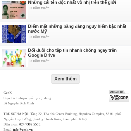
Những cái tên độc nhất vô nhị trên thế giới
13 năm trước
Điểm mặt những băng đảng nguy hiểm bậc nhất
nước Mỹ
13 năm trước
Đổi đuôi cho tập tin nhanh chóng ngay trên
Google Drive
13 năm trước
Xem thêm
GenK
Chịu trách nhiệm quản lý nội dung:
Bà Nguyễn Bích Minh
TRỤ SỞ HÀ NỘI:
Tầng 22, Tòa nhà Center Building, Hapulico Complex, Số 01, phố
Nguyễn Huy Tưởng, phường Thanh Xuân, thành phố Hà Nội
Điện thoại:
024 7309 5555
.
Email:
info@genk.vn