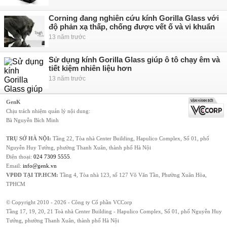
Corning đang nghiên cứu kính Gorilla Glass với
độ phản xạ thấp, chống được vết ố và vi khuẩn
13 năm trước
Sử dụng kính Gorilla Glass giúp ô tô chạy êm và
tiết kiệm nhiên liệu hơn
13 năm trước
GenK
Chịu trách nhiệm quản lý nội dung:
Bà Nguyễn Bích Minh
TRỤ SỞ HÀ NỘI:
Tầng 22, Tòa nhà Center Building, Hapulico Complex, Số 01, phố
Nguyễn Huy Tưởng, phường Thanh Xuân, thành phố Hà Nội
Điện thoại:
024 7309 5555
.
Email:
info@genk.vn
VPĐD TẠI TP.HCM:
Tầng 4, Tòa nhà 123, số 127 Võ Văn Tần, Phường Xuân Hòa,
TPHCM
© Copyright 2010 - 2026 - Công ty Cổ phần VCCorp
Tầng 17, 19, 20, 21 Toà nhà Center Building - Hapulico Complex, Số 01, phố Nguyễn Huy
Tưởng, phường Thanh Xuân, thành phố Hà Nội