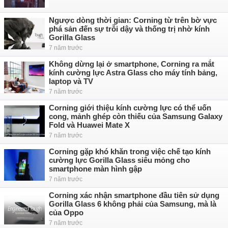
Ngược dòng thời gian: Corning từ trên bờ vực
phá sản đến sự trỗi dậy và thống trị nhờ kính
Gorilla Glass
7 năm trước
Không dừng lại ở smartphone, Corning ra mắt
kính cường lực Astra Glass cho máy tính bảng,
laptop và TV
7 năm trước
Corning giới thiệu kính cường lực có thể uốn
cong, mảnh ghép còn thiếu của Samsung Galaxy
Fold và Huawei Mate X
7 năm trước
Corning gặp khó khăn trong việc chế tạo kính
cường lực Gorilla Glass siêu mỏng cho
smartphone màn hình gập
7 năm trước
Corning xác nhận smartphone đầu tiên sử dụng
Gorilla Glass 6 không phải của Samsung, mà là
của Oppo
7 năm trước