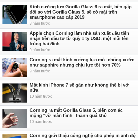
Kính cường lực Gorilla Glass 6 ra mắt, bền gấp
đôi so với Gorilla Glass 5, sẽ có mặt trên
smartphone cao cấp 2019
8 năm trước
Apple chọn Corning làm nhà sản xuất đầu tiên
nhận tiền đầu tư từ quỹ 1 tỷ USD, một mũi tên
trúng hai đích
9 năm trước
Corning ra mắt kính cường lực mới chống xước
như sapphire nhưng chịu lực tốt hơn 70%
9 năm trước
Mặt kính iPhone 7 sẽ gần như không thể bị vỡ
nữa
10 năm trước
Corning ra mắt Gorilla Glass 5, biến cơn ác
mộng "vỡ màn hình" thành quá khứ
10 năm trước
Corning giới thiệu công nghệ cho phép in ảnh độ